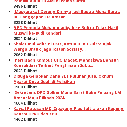
Pemilik Akun FB Aldi di Polda Sultra
3486 Dilihat
Masyarakat Dorong Dirinya Jadi Bupati Muna Barat,
Ini Tanggapan LM Amsar
3288 Dilihat
9 PD Pemuda Muhammadiyah se-Sultra Tolak Hasil
Muswil ke-IX di Kendari
2321 Dilihat
Shalat Idul Adha di UMK, Ketua DPRD Sultra Ajak
Warga Untuk Jaga Ikatan Sosial y…
2062 Dilihat
Pertigaan Kampus UHO Macet, Mahasiswa Bangun
Konsolidasi Terkait Penghinaan Suku…
2023 Dilihat
Diduga Gelapkan Dana BLT Puluhan Juta, Oknum
Aparat Desa Guali di Polisikan
1900 Dilihat
Sekretaris DPD Golkar Muna Barat Buka Peluang LM
Amsar Maju Pilkada 2024
1604 Dilihat
Kawal Putusan MK, Cipayung Plus Sultra akan Kepung
Kantor DPRD dan KPU
1462 Dilihat