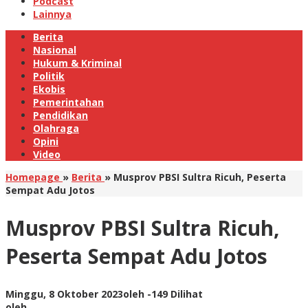
Podcast
Lainnya
Berita
Nasional
Hukum & Kriminal
Politik
Ekobis
Pemerintahan
Pendidikan
Olahraga
Opini
Video
Homepage
»
Berita
»
Musprov PBSI Sultra Ricuh, Peserta
Sempat Adu Jotos
Musprov PBSI Sultra Ricuh,
Peserta Sempat Adu Jotos
Minggu, 8 Oktober 2023
oleh
-
149 Dilihat
oleh