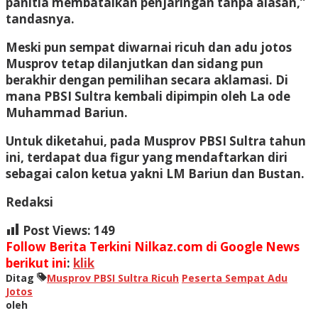
panitia membatalkan penjaringan tanpa alasan,”
tandasnya.
Meski pun sempat diwarnai ricuh dan adu jotos
Musprov tetap dilanjutkan dan sidang pun
berakhir dengan pemilihan secara aklamasi. Di
mana PBSI Sultra kembali dipimpin oleh La ode
Muhammad Bariun.
Untuk diketahui, pada Musprov PBSI Sultra tahun
ini, terdapat dua figur yang mendaftarkan diri
sebagai calon ketua yakni LM Bariun dan Bustan.
Redaksi
Post Views:
149
Follow Berita Terkini Nilkaz.com di Google News
berikut ini
:
klik
Ditag
Musprov PBSI Sultra Ricuh
Peserta Sempat Adu
Jotos
oleh