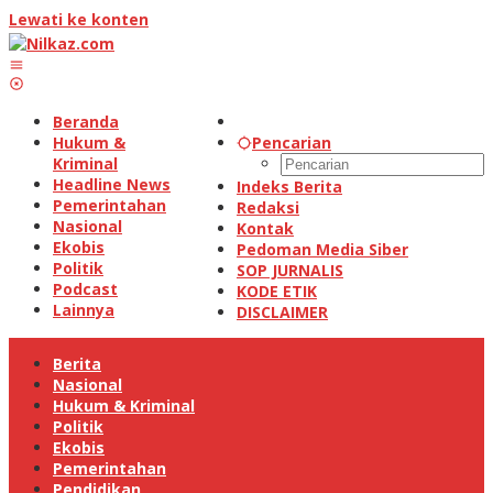
Lewati ke konten
Beranda
Hukum &
Pencarian
Kriminal
Headline News
Indeks Berita
Pemerintahan
Redaksi
Nasional
Kontak
Ekobis
Pedoman Media Siber
Politik
SOP JURNALIS
Podcast
KODE ETIK
Lainnya
DISCLAIMER
Berita
Nasional
Hukum & Kriminal
Politik
Ekobis
Pemerintahan
Pendidikan