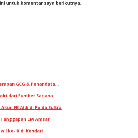
ini untuk komentar saya berikutnya.
enerapan GCG & Penandata…
lri dari Sumber Sarjana
kun FB Aldi di Polda Sultra
ni Tanggapan LM Amsar
il ke-IX di Kendari