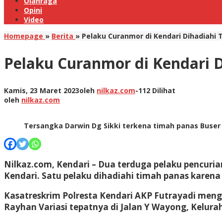
Olahraga
Opini
Video
Homepage
»
Berita
»
Pelaku Curanmor di Kendari Dihadiahi
Pelaku Curanmor di Kendari 
Kamis, 23 Maret 2023
oleh
nilkaz.com
-
112 Dilihat
oleh
nilkaz.com
Tersangka Darwin Dg Sikki terkena timah panas Buser 77
Nilkaz.com, Kendari –
Dua terduga pelaku pencurian
Kendari. Satu pelaku dihadiahi timah panas karena
Kasatreskrim Polresta Kendari AKP Futrayadi menga
Rayhan Variasi tepatnya di Jalan Y Wayong, Kelura