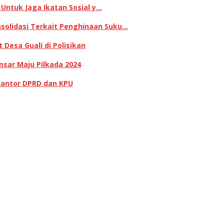
 Untuk Jaga Ikatan Sosial y…
olidasi Terkait Penghinaan Suku…
Desa Guali di Polisikan
sar Maju Pilkada 2024
Kantor DPRD dan KPU