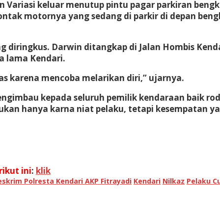
ariasi keluar menutup pintu pagar parkiran bengke
ak motornya yang sedang di parkir di depan bengkel
 diringkus. Darwin ditangkap di Jalan Hombis Kenda
ta lama Kendari.
s karena mencoba melarikan diri,” ujarnya.
engimbau kepada seluruh pemilik kendaraan baik r
an hanya karna niat pelaku, tetapi kesempatan yan
ikut ini
:
klik
skrim Polresta Kendari AKP Fitrayadi
Kendari
Nilkaz
Pelaku C