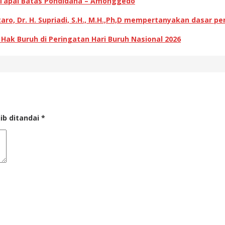
 Tapal Batas Pondidaha – Amonggedo
ro, Dr. H. Supriadi, S.H., M.H.,Ph,D mempertanyakan dasar p
k Buruh di Peringatan Hari Buruh Nasional 2026
ib ditandai
*