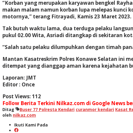
“Korban yang merupakan karyawan bengkel Rayhan V
makan malam namun korban lupa melepas kunci kont
motornya,” terang Fitrayadi, Kamis 23 Maret 2023.
Tak butuh waktu lama, dua terduga pelaku langsung
pukul 02.00 Wita, Asriadi ditangkap di sekitaran ko
“Salah satu pelaku dilumpuhkan dengan timah pana
Mantan Kasatreskrim Polres Konawe Selatan ini m
ditempat yang dianggap aman karena kejahatan buk
Laporan: JMT
Editor : Once
Post Views:
112
Follow Berita Terkini Nilkaz.com di Google News ber
Ditag
Buser 77 Polresta Kendari
curanmor kendari
Kasat Re
oleh
nilkaz.com
Ikuti Kami Pada