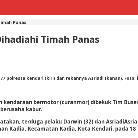
 Timah Panas
Dihadiahi Timah Panas
 polresta kendari (kiri) dan rekannya Asriadi (kanan). Foto:
 kendaraan bermotor (curanmor) dibekuk Tim Buser7
 berusaha kabur.
takan, terduga pelaku Darwin (32) dan AsriadiAsri
han Kadia, Kecamatan Kadia, Kota Kendari, pada 18 M