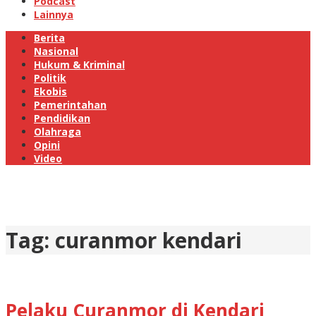
Podcast
Lainnya
Berita
Nasional
Hukum & Kriminal
Politik
Ekobis
Pemerintahan
Pendidikan
Olahraga
Opini
Video
Tag:
curanmor kendari
Pelaku Curanmor di Kendari