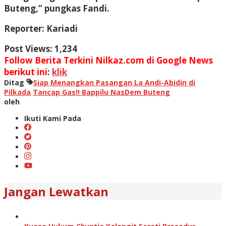
Buteng,” pungkas Fandi.
Reporter: Kariadi
Post Views:
1,234
Follow Berita Terkini Nilkaz.com di Google News
berikut ini
:
klik
Ditag
Siap Menangkan Pasangan La Andi-Abidin di
Pilkada
Tancap Gas!! Bappilu NasDem Buteng
oleh
Ikuti Kami Pada
Jangan Lewatkan