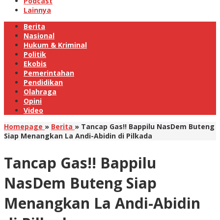
Podcast
Lainnya
Berita
Nasional
Hukum & Kriminal
Politik
Ekobis
Pemerintahan
Pendidikan
Olahraga
Opini
Video
Homepage
»
Berita
»
Tancap Gas!! Bappilu NasDem Buteng
Siap Menangkan La Andi-Abidin di Pilkada
Tancap Gas!! Bappilu
NasDem Buteng Siap
Menangkan La Andi-Abidin