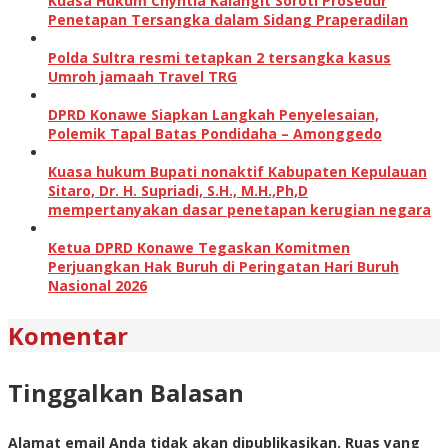
Kuasa Hukum Chyntia Kalangit Soroti Prosedur
Penetapan Tersangka dalam Sidang Praperadilan
Polda Sultra resmi tetapkan 2 tersangka kasus
Umroh jamaah Travel TRG
DPRD Konawe Siapkan Langkah Penyelesaian,
Polemik Tapal Batas Pondidaha – Amonggedo
Kuasa hukum Bupati nonaktif Kabupaten Kepulauan
Sitaro, Dr. H. Supriadi, S.H., M.H.,Ph,D
mempertanyakan dasar penetapan kerugian negara
Ketua DPRD Konawe Tegaskan Komitmen
Perjuangkan Hak Buruh di Peringatan Hari Buruh
Nasional 2026
Komentar
Tinggalkan Balasan
Alamat email Anda tidak akan dipublikasikan.
Ruas yang