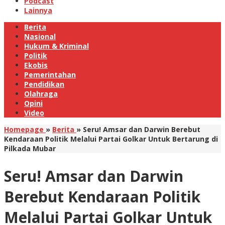
Podcast
Lainnya
Berita
Nasional
Hukum & Kriminal
Politik
Ekobis
Pemerintahan
Pendidikan
Olahraga
Opini
Video
Homepage
»
Berita
»
Seru! Amsar dan Darwin Berebut
Kendaraan Politik Melalui Partai Golkar Untuk Bertarung di
Pilkada Mubar
Seru! Amsar dan Darwin
Berebut Kendaraan Politik
Melalui Partai Golkar Untuk