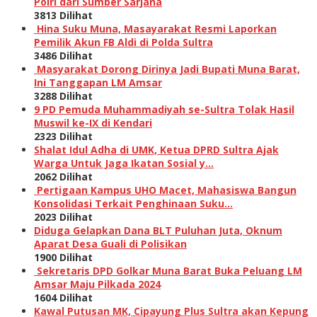
Polri dari Sumber Sarjana
3813 Dilihat
Hina Suku Muna, Masayarakat Resmi Laporkan
Pemilik Akun FB Aldi di Polda Sultra
3486 Dilihat
Masyarakat Dorong Dirinya Jadi Bupati Muna Barat,
Ini Tanggapan LM Amsar
3288 Dilihat
9 PD Pemuda Muhammadiyah se-Sultra Tolak Hasil
Muswil ke-IX di Kendari
2323 Dilihat
Shalat Idul Adha di UMK, Ketua DPRD Sultra Ajak
Warga Untuk Jaga Ikatan Sosial y…
2062 Dilihat
Pertigaan Kampus UHO Macet, Mahasiswa Bangun
Konsolidasi Terkait Penghinaan Suku…
2023 Dilihat
Diduga Gelapkan Dana BLT Puluhan Juta, Oknum
Aparat Desa Guali di Polisikan
1900 Dilihat
Sekretaris DPD Golkar Muna Barat Buka Peluang LM
Amsar Maju Pilkada 2024
1604 Dilihat
Kawal Putusan MK, Cipayung Plus Sultra akan Kepung