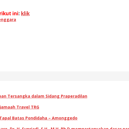
ikut ini
:
klik
enggara
pan Tersangka dalam Sidang Praperadilan
 jamaah Travel TRG
 Tapal Batas Pondidaha – Amonggedo
ro, Dr. H. Supriadi, S.H., M.H.,Ph,D mempertanyakan dasar p