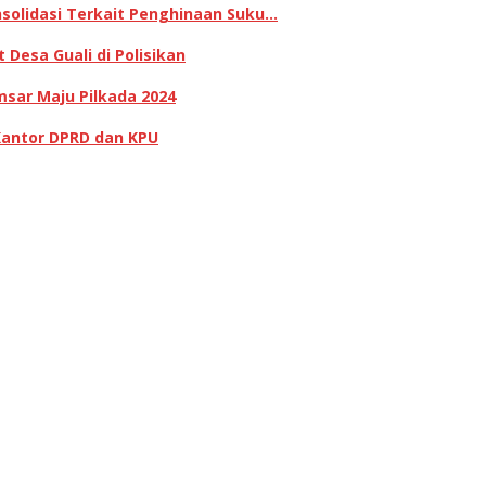
olidasi Terkait Penghinaan Suku…
Desa Guali di Polisikan
sar Maju Pilkada 2024
Kantor DPRD dan KPU