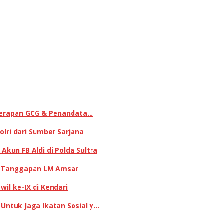
enerapan GCG & Penandata…
lri dari Sumber Sarjana
kun FB Aldi di Polda Sultra
ni Tanggapan LM Amsar
il ke-IX di Kendari
 Untuk Jaga Ikatan Sosial y…