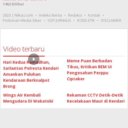
1462 Dilihat
2023 | Nilkaz.com
Indeks Berita
Redaksi
Kontak
Pedoman Media Siber
SOP JURNALIS
KODE ETIK
DISCLAIMER
Video terbaru
Meme Puan Berbadan
Hari Kedua Ramadhan,
Tikus, Kritikan BEM UI
Satlantas Polresta Kendari
Pengesahan Perppu
Amankan Puluhan
Ciptaker
Kendaraan Berknalpot
Brong
Wings Air Kembali
Rekaman CCTV Detik-Detik
Mengudara Di Wakatobi
Kecelakaan Maut di Kendari