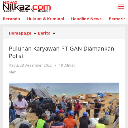
Lewati
ke
konten
Beranda
Hukum & Kriminal
Headline News
Pemerin
Homepage
»
Berita
»
Puluhan
Karyawan
PT
Puluhan Karyawan PT GAN Diamankan
GAN
Polisi
Diamankan
Polisi
Rabu, 28 Desember 2022
oleh
-
19 Dilihat
oleh