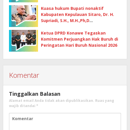
Kuasa hukum Bupati nonaktif
Kabupaten Kepulauan Sitaro, Dr. H.
Supriadi, S.H., M.H.,Ph,D
mempertanyakan dasar penetapan
kerugian negara
Ketua DPRD Konawe Tegaskan
Komitmen Perjuangkan Hak Buruh di
Peringatan Hari Buruh Nasional 2026
Komentar
Tinggalkan Balasan
Alamat email Anda tidak akan dipublikasikan.
Ruas yang
wajib ditandai
*