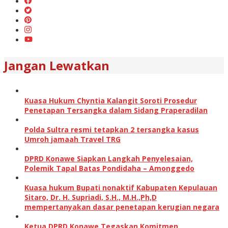
Jangan Lewatkan
Kuasa Hukum Chyntia Kalangit Soroti Prosedur
Penetapan Tersangka dalam Sidang Praperadilan
Polda Sultra resmi tetapkan 2 tersangka kasus
Umroh jamaah Travel TRG
DPRD Konawe Siapkan Langkah Penyelesaian,
Polemik Tapal Batas Pondidaha – Amonggedo
Kuasa hukum Bupati nonaktif Kabupaten Kepulauan
Sitaro, Dr. H. Supriadi, S.H., M.H.,Ph,D
mempertanyakan dasar penetapan kerugian negara
Ketua DPRD Konawe Tegaskan Komitmen