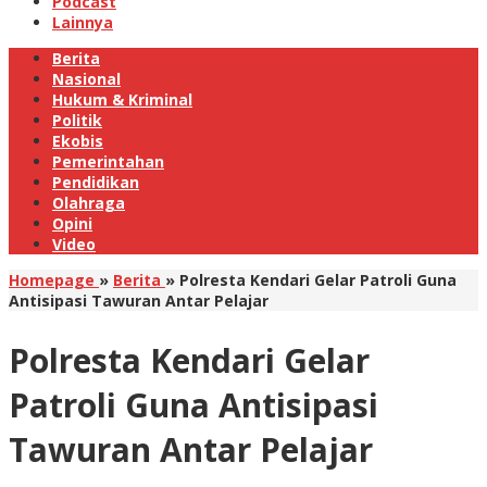
Podcast
Lainnya
Berita
Nasional
Hukum & Kriminal
Politik
Ekobis
Pemerintahan
Pendidikan
Olahraga
Opini
Video
Homepage
»
Berita
»
Polresta Kendari Gelar Patroli Guna
Antisipasi Tawuran Antar Pelajar
Polresta Kendari Gelar
Patroli Guna Antisipasi
Tawuran Antar Pelajar