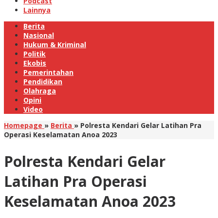
Podcast
Lainnya
Berita
Nasional
Hukum & Kriminal
Politik
Ekobis
Pemerintahan
Pendidikan
Olahraga
Opini
Video
Homepage
»
Berita
»
Polresta Kendari Gelar Latihan Pra
Operasi Keselamatan Anoa 2023
Polresta Kendari Gelar
Latihan Pra Operasi
Keselamatan Anoa 2023