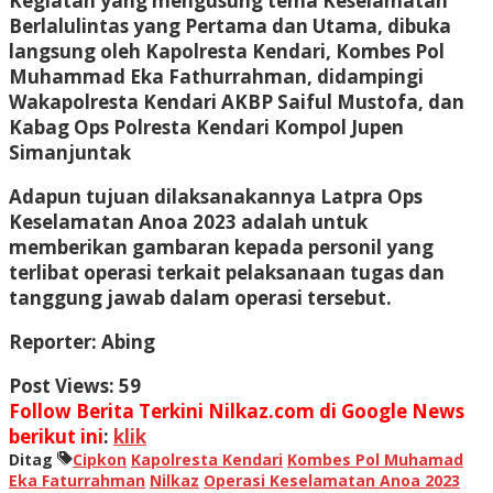
Kegiatan yang mengusung tema Keselamatan
Berlalulintas yang Pertama dan Utama, dibuka
langsung oleh Kapolresta Kendari, Kombes Pol
Muhammad Eka Fathurrahman, didampingi
Wakapolresta Kendari AKBP Saiful Mustofa, dan
Kabag Ops Polresta Kendari Kompol Jupen
Simanjuntak
Adapun tujuan dilaksanakannya Latpra Ops
Keselamatan Anoa 2023 adalah untuk
memberikan gambaran kepada personil yang
terlibat operasi terkait pelaksanaan tugas dan
tanggung jawab dalam operasi tersebut.
Reporter: Abing
Post Views:
59
Follow Berita Terkini Nilkaz.com di Google News
berikut ini
:
klik
Ditag
Cipkon
Kapolresta Kendari
Kombes Pol Muhamad
Eka Faturrahman
Nilkaz
Operasi Keselamatan Anoa 2023