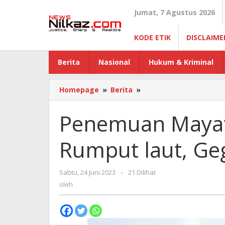
Lewati
Jumat, 7 Agustus 2026
ke
konten
KODE ETIK
DISCLAIME
Berita
Nasional
Hukum & Kriminal
Homepage
»
Berita
»
Penemuan
Mayat
Tersangkut
Penemuan Mayat 
di
Tali
Rumput laut, Ge
Rumput
laut,
Gegerkan
Sabtu, 24 Juni 2023
oleh
-
21 Dilihat
Warga
oleh
Buteng