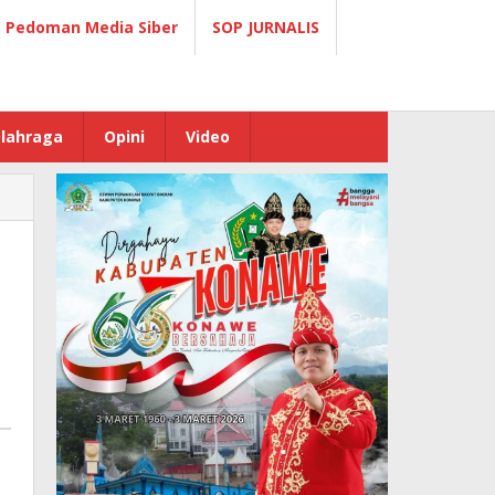
Pedoman Media Siber
SOP JURNALIS
lahraga
Opini
Video