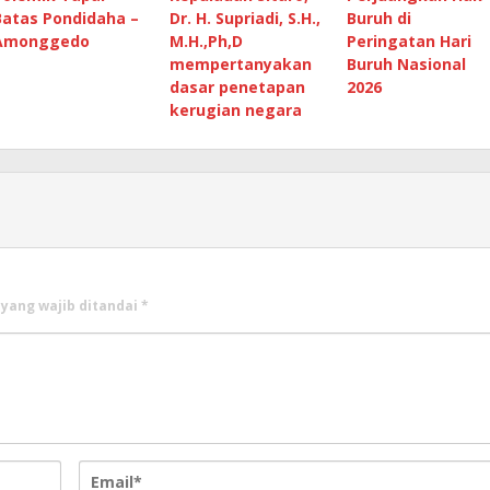
Batas Pondidaha –
Dr. H. Supriadi, S.H.,
Buruh di
Amonggedo
M.H.,Ph,D
Peringatan Hari
mempertanyakan
Buruh Nasional
dasar penetapan
2026
kerugian negara
 yang wajib ditandai
*