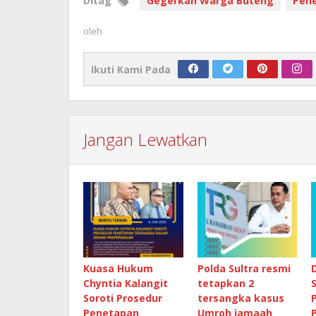
Ditag
Gegerkan Warga Buteng
Pene
oleh
Ikuti Kami Pada
Jangan Lewatkan
Kuasa Hukum
Polda Sultra resmi
Chyntia Kalangit
tetapkan 2
Soroti Prosedur
tersangka kasus
Penetapan
Umroh jamaah