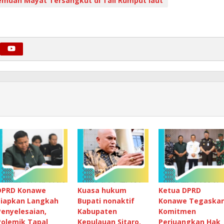
muan Mayat Tersangkut di Tali Rumput laut
DPRD Konawe
Kuasa hukum
Ketua DPRD
Siapkan Langkah
Bupati nonaktif
Konawe Tegaska
Penyelesaian,
Kabupaten
Komitmen
Polemik Tapal
Kepulauan Sitaro,
Perjuangkan Hak