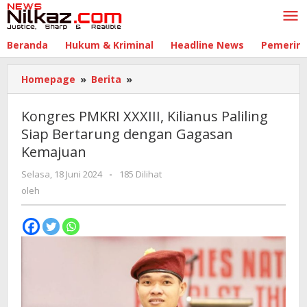
Lewati
ke
konten
Beranda
Hukum & Kriminal
Headline News
Pemerin
Homepage
»
Berita
»
Kongres
PMKRI
XXXIII,
Kongres PMKRI XXXIII, Kilianus Paliling
Kilianus
Siap Bertarung dengan Gagasan
Paliling
Kemajuan
Siap
Bertarung
Selasa, 18 Juni 2024
oleh
-
185 Dilihat
dengan
oleh
Gagasan
Kemajuan