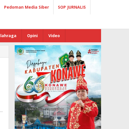
Pedoman Media Siber
SOP JURNALIS
lahraga
Opini
Video