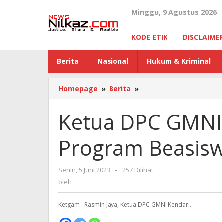
Lewati
Minggu, 9 Agustus 2026
ke
konten
KODE ETIK
DISCLAIME
Berita
Nasional
Hukum & Kriminal
Homepage
»
Berita
»
Ketua
DPC
GMNI
Ketua DPC GMNI 
Kendari
Apresiasi
Program Beasis
Program
Beasiswa
Pemda
Senin, 5 Juni 2023
oleh
-
257 Dilihat
Muna
oleh
Barat
Ketgam : Rasmin Jaya, Ketua DPC GMNI Kendari.