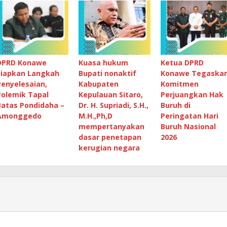
DPRD Konawe
Kuasa hukum
Ketua DPRD
Siapkan Langkah
Bupati nonaktif
Konawe Tegaska
Penyelesaian,
Kabupaten
Komitmen
Polemik Tapal
Kepulauan Sitaro,
Perjuangkan Hak
Batas Pondidaha –
Dr. H. Supriadi, S.H.,
Buruh di
Amonggedo
M.H.,Ph,D
Peringatan Hari
mempertanyakan
Buruh Nasional
dasar penetapan
2026
kerugian negara