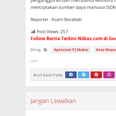
pengangguran dan membantu ekonomi ma
menciptakan sumber daya manusia (SDM) 
Reporter : Azam Barakati
Post Views:
257
Follow Berita Terkini Nilkaz.com di Go
Ditag
Apresiasi PJ Mubar
Atas Biaya
oleh
Ikuti Kami Pada
Jangan Lewatkan