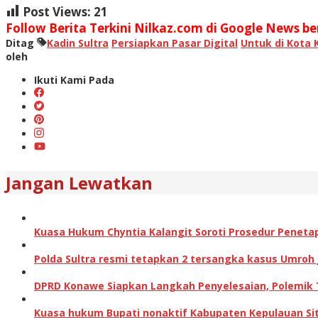
Post Views:
21
Follow Berita Terkini Nilkaz.com di Google News ber
Ditag
Kadin Sultra
Persiapkan Pasar Digital
Untuk di Kota 
oleh
Ikuti Kami Pada
Jangan Lewatkan
Kuasa Hukum Chyntia Kalangit Soroti Prosedur Peneta
Polda Sultra resmi tetapkan 2 tersangka kasus Umroh
DPRD Konawe Siapkan Langkah Penyelesaian, Polemik
Kuasa hukum Bupati nonaktif Kabupaten Kepulauan Sita