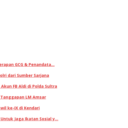
enerapan GCG & Penandata…
lri dari Sumber Sarjana
kun FB Aldi di Polda Sultra
ni Tanggapan LM Amsar
il ke-IX di Kendari
 Untuk Jaga Ikatan Sosial y…