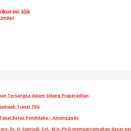
ikut ini
:
klik
Kendari
pan Tersangka dalam Sidang Praperadilan
 jamaah Travel TRG
 Tapal Batas Pondidaha – Amonggedo
ro, Dr. H. Supriadi, S.H., M.H.,Ph,D mempertanyakan dasar p