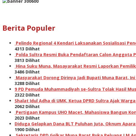
Berita Populer
Pelindo Regional 4 Kendari Laksanakan Sosialisasi P
4313 Dilihat
Polda Sultra Resmi Buka Pendaftaran Calon Anggota Po
3813 Dilihat
Hina Suku Muna, Masayarakat Resmi Laporkan Pemilik A
3486 Dilihat
Masyarakat Dorong Dirinya Jadi Bupati Muna Barat, I
3288 Dilihat
9 PD Pemuda Muhammadiyah se-Sultra Tolak Hasil Musw
2322 Dilihat
Shalat Idul Adha di UMK, Ketua DPRD Sultra Ajak Warga
2062 Dilihat
Pertigaan Kampus UHO Macet, Mahasiswa Bangun Kons
2023 Dilihat
Diduga Gelapkan Dana BLT Puluhan Juta, Oknum Aparat 
1900 Dilihat
Sekretaris DPD Golkar Muna Barat Buka Peluang LM Am