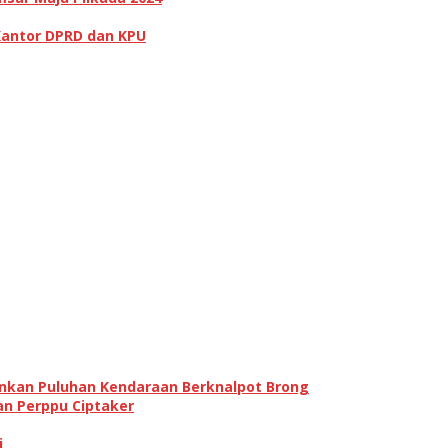
Kantor DPRD dan KPU
ankan Puluhan Kendaraan Berknalpot Brong
an Perppu Ciptaker
i