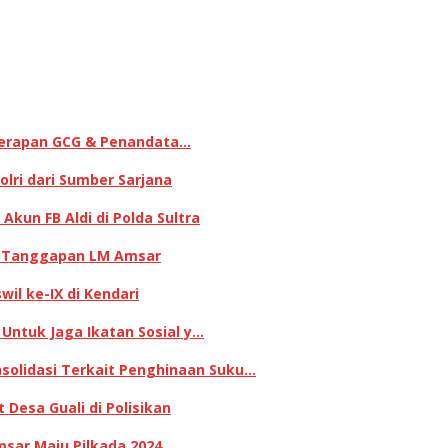
enerapan GCG & Penandata…
lri dari Sumber Sarjana
kun FB Aldi di Polda Sultra
ni Tanggapan LM Amsar
il ke-IX di Kendari
 Untuk Jaga Ikatan Sosial y…
olidasi Terkait Penghinaan Suku…
Desa Guali di Polisikan
sar Maju Pilkada 2024