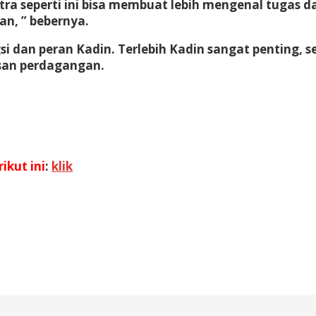
a seperti ini bisa membuat lebih mengenal tugas d
an, ” bebernya.
gsi dan peran Kadin. Terlebih Kadin sangat penting
san perdagangan.
ikut ini
:
klik