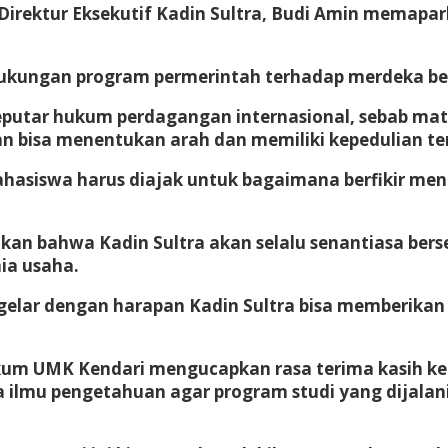
irektur Eksekutif Kadin Sultra, Budi Amin memapa
dukungan program permerintah terhadap merdeka be
utar hukum perdagangan internasional, sebab mater
ahan bisa menentukan arah dan memiliki kepedulian t
mahasiswa harus diajak untuk bagaimana berfikir 
an bahwa Kadin Sultra akan selalu senantiasa ber
ia usaha.
igelar dengan harapan Kadin Sultra bisa memberika
um UMK Kendari mengucapkan rasa terima kasih kep
ilmu pengetahuan agar program studi yang dijalani t