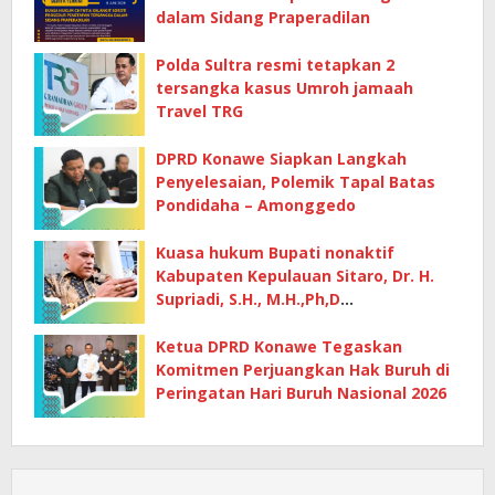
dalam Sidang Praperadilan
Polda Sultra resmi tetapkan 2
tersangka kasus Umroh jamaah
Travel TRG
DPRD Konawe Siapkan Langkah
Penyelesaian, Polemik Tapal Batas
Pondidaha – Amonggedo
Kuasa hukum Bupati nonaktif
Kabupaten Kepulauan Sitaro, Dr. H.
Supriadi, S.H., M.H.,Ph,D
mempertanyakan dasar penetapan
kerugian negara
Ketua DPRD Konawe Tegaskan
Komitmen Perjuangkan Hak Buruh di
Peringatan Hari Buruh Nasional 2026