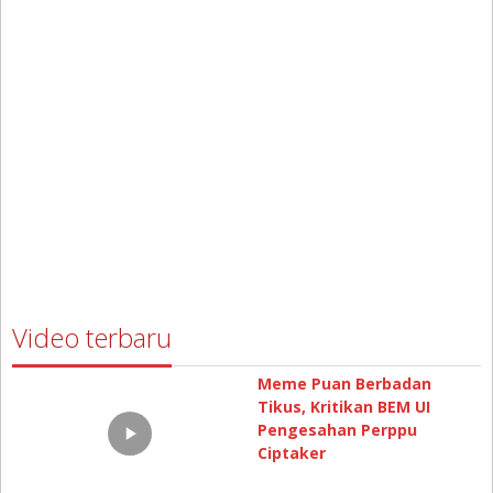
Ciptaker
Hari Kedua Ramadhan,
Satlantas Polresta Kendari
Amankan Puluhan
Kendaraan Berknalpot
Brong
Wings Air Kembali
Rekaman CCTV Detik-Detik
Mengudara Di Wakatobi
Kecelakaan Maut di Kendari