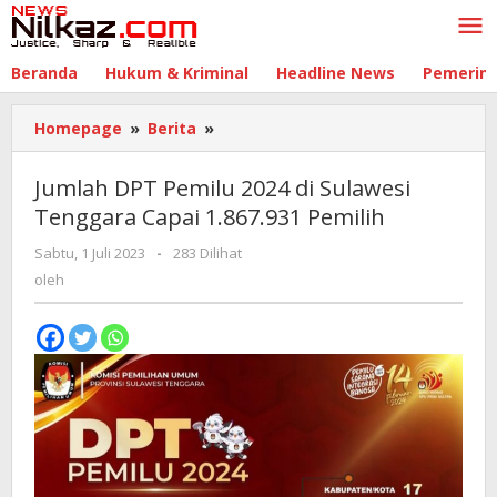
Lewati
ke
konten
Beranda
Hukum & Kriminal
Headline News
Pemerin
Homepage
»
Berita
»
Jumlah
DPT
Pemilu
Jumlah DPT Pemilu 2024 di Sulawesi
2024
Tenggara Capai 1.867.931 Pemilih
di
Sulawesi
Sabtu, 1 Juli 2023
oleh
-
283 Dilihat
Tenggara
oleh
Capai
1.867.931
Pemilih