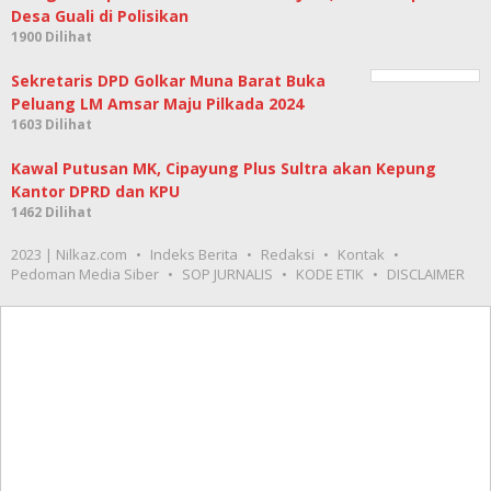
Desa Guali di Polisikan
1900 Dilihat
Sekretaris DPD Golkar Muna Barat Buka
Peluang LM Amsar Maju Pilkada 2024
1603 Dilihat
Kawal Putusan MK, Cipayung Plus Sultra akan Kepung
Kantor DPRD dan KPU
1462 Dilihat
2023 | Nilkaz.com
Indeks Berita
Redaksi
Kontak
Pedoman Media Siber
SOP JURNALIS
KODE ETIK
DISCLAIMER
Video terbaru
Meme Puan Berbadan
Tikus, Kritikan BEM UI
Pengesahan Perppu