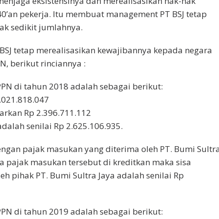
s menjaga eksistensinya dan merealisasikan hak-hak
0’an pekerja. Itu membuat management PT BSJ tetap
k sedikit jumlahnya.
 BSJ tetap merealisasikan kewajibannya kepada negara
 berikut rinciannya :
PN di tahun 2018 adalah sebagai berikut:
5.021.818.047
arkan Rp 2.396.711.112
dalah senilai Rp 2.625.106.935.
dengan pajak masukan yang diterima oleh PT. Bumi Sultr
ika pajak masukan tersebut di kreditkan maka sisa
h pihak PT. Bumi Sultra Jaya adalah senilai Rp
PN di tahun 2019 adalah sebagai berikut: