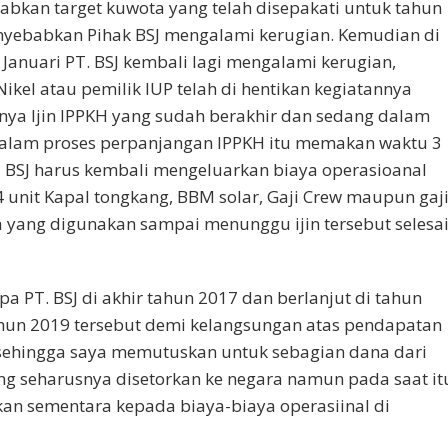
babkan target kuwota yang telah disepakati untuk tahun
nyebabkan Pihak BSJ mengalami kerugian. Kemudian di
Januari PT. BSJ kembali lagi mengalami kerugian,
Nikel atau pemilik IUP telah di hentikan kegiatannya
ya Ijin IPPKH yang sudah berakhir dan sedang dalam
. Dalam proses perpanjangan IPPKH itu memakan waktu 3
PT BSJ harus kembali mengeluarkan biaya operasioanal
 unit Kapal tongkang, BBM solar, Gaji Crew maupun gaj
a yang digunakan sampai menunggu ijin tersebut selesa
a PT. BSJ di akhir tahun 2017 dan berlanjut di tahun
tahun 2019 tersebut demi kelangsungan atas pendapatan
tu sehingga saya memutuskan untuk sebagian dana dari
yang seharusnya disetorkan ke negara namun pada saat it
kan sementara kepada biaya-biaya operasiinal di