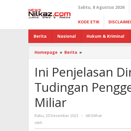
Lewati
Sabtu, 8 Agustus 2026
ke
konten
KODE ETIK
DISCLAIME
Berita
Nasional
Hukum & Kriminal
Homepage
»
Berita
»
Ini
Penjelasan
Direktur
Ini Penjelasan Di
PT
BSJ
Tudingan Pengge
Atas
Tudingan
Penggelapan
Miliar
PPN
Senilai
4,3
Rabu, 20 Desember 2023
oleh
-
68 Dilihat
Miliar
oleh