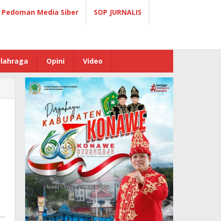
Pedoman Media Siber
SOP JURNALIS
lahraga
Opini
Video