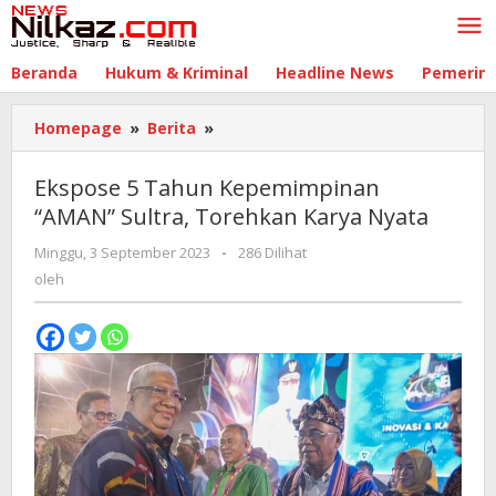
Lewati
ke
konten
Beranda
Hukum & Kriminal
Headline News
Pemerin
Homepage
»
Berita
»
Ekspose
5
Tahun
Ekspose 5 Tahun Kepemimpinan
Kepemimpinan
“AMAN” Sultra, Torehkan Karya Nyata
“AMAN”
Sultra,
Minggu, 3 September 2023
oleh
-
286 Dilihat
Torehkan
oleh
Karya
Nyata