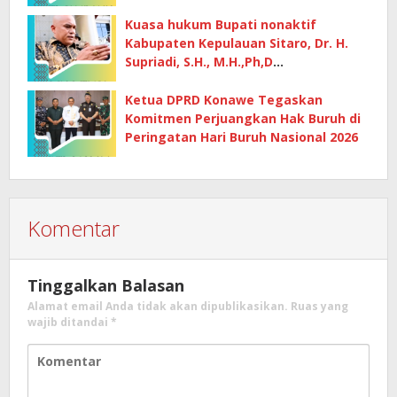
Kuasa hukum Bupati nonaktif
Kabupaten Kepulauan Sitaro, Dr. H.
Supriadi, S.H., M.H.,Ph,D
mempertanyakan dasar penetapan
kerugian negara
Ketua DPRD Konawe Tegaskan
Komitmen Perjuangkan Hak Buruh di
Peringatan Hari Buruh Nasional 2026
Komentar
Tinggalkan Balasan
Alamat email Anda tidak akan dipublikasikan.
Ruas yang
wajib ditandai
*