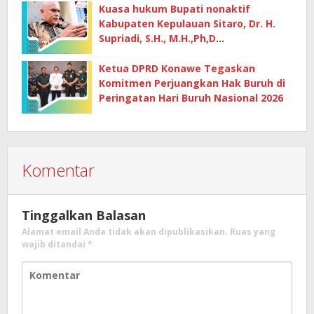
Kuasa hukum Bupati nonaktif
Kabupaten Kepulauan Sitaro, Dr. H.
Supriadi, S.H., M.H.,Ph,D
mempertanyakan dasar penetapan
kerugian negara
Ketua DPRD Konawe Tegaskan
Komitmen Perjuangkan Hak Buruh di
Peringatan Hari Buruh Nasional 2026
Komentar
Tinggalkan Balasan
Alamat email Anda tidak akan dipublikasikan.
Ruas yang
wajib ditandai
*