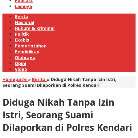
Podcast
Lainnya
Berita
Nasional
Hukum & Kriminal
Politik
Ekobis
Pemerintahan
Pendidikan
Olahraga
Opini
Video
Homepage
»
Berita
»
Diduga Nikah Tanpa Izin Istri,
Seorang Suami Dilaporkan di Polres Kendari
Diduga Nikah Tanpa Izin
Istri, Seorang Suami
Dilaporkan di Polres Kendari