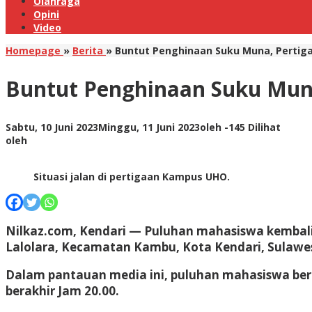
Olahraga
Opini
Video
Homepage
»
Berita
»
Buntut Penghinaan Suku Muna, Pertig
Buntut Penghinaan Suku Mun
Sabtu, 10 Juni 2023
Minggu, 11 Juni 2023
oleh
-
145 Dilihat
oleh
Situasi jalan di pertigaan Kampus UHO.
Nilkaz.com
, Kendari — Puluhan mahasiswa kembali
Lalolara, Kecamatan Kambu, Kota Kendari, Sulawesi
Dalam pantauan media ini, puluhan mahasiswa ber
berakhir Jam 20.00.