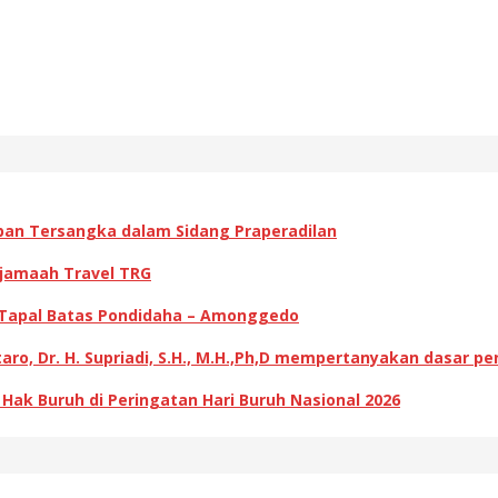
pan Tersangka dalam Sidang Praperadilan
 jamaah Travel TRG
 Tapal Batas Pondidaha – Amonggedo
ro, Dr. H. Supriadi, S.H., M.H.,Ph,D mempertanyakan dasar p
k Buruh di Peringatan Hari Buruh Nasional 2026