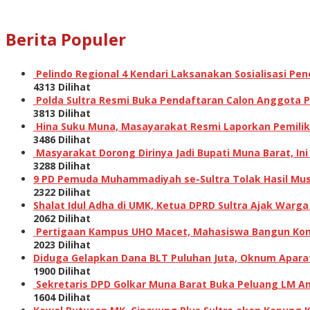
Berita Populer
Pelindo Regional 4 Kendari Laksanakan Sosialisasi P
4313 Dilihat
Polda Sultra Resmi Buka Pendaftaran Calon Anggota Po
3813 Dilihat
Hina Suku Muna, Masayarakat Resmi Laporkan Pemilik A
3486 Dilihat
Masyarakat Dorong Dirinya Jadi Bupati Muna Barat, I
3288 Dilihat
9 PD Pemuda Muhammadiyah se-Sultra Tolak Hasil Musw
2322 Dilihat
Shalat Idul Adha di UMK, Ketua DPRD Sultra Ajak Warga
2062 Dilihat
Pertigaan Kampus UHO Macet, Mahasiswa Bangun Kons
2023 Dilihat
Diduga Gelapkan Dana BLT Puluhan Juta, Oknum Aparat 
1900 Dilihat
Sekretaris DPD Golkar Muna Barat Buka Peluang LM Am
1604 Dilihat