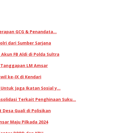
enerapan GCG & Penandata…
lri dari Sumber Sarjana
kun FB Aldi di Polda Sultra
ni Tanggapan LM Amsar
il ke-IX di Kendari
 Untuk Jaga Ikatan Sosial y…
olidasi Terkait Penghinaan Suku…
Desa Guali di Polisikan
sar Maju Pilkada 2024