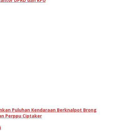
Kantor DPRD dan KPU
ankan Puluhan Kendaraan Berknalpot Brong
an Perppu Ciptaker
i