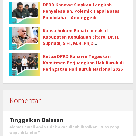
DPRD Konawe Siapkan Langkah
Penyelesaian, Polemik Tapal Batas
Pondidaha – Amonggedo
Kuasa hukum Bupati nonaktif
Kabupaten Kepulauan Sitaro, Dr. H.
Supriadi, S.H., M.H.,Ph,D
mempertanyakan dasar penetapan
kerugian negara
Ketua DPRD Konawe Tegaskan
Komitmen Perjuangkan Hak Buruh di
Peringatan Hari Buruh Nasional 2026
Komentar
Tinggalkan Balasan
Alamat email Anda tidak akan dipublikasikan.
Ruas yang
wajib ditandai
*