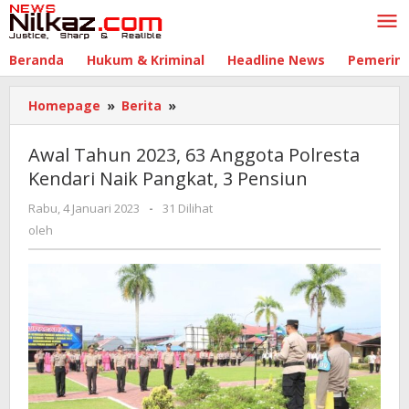
Lewati
ke
konten
Beranda
Hukum & Kriminal
Headline News
Pemerin
Homepage
»
Berita
»
Awal
Tahun
2023,
Awal Tahun 2023, 63 Anggota Polresta
63
Kendari Naik Pangkat, 3 Pensiun
Anggota
Polresta
Rabu, 4 Januari 2023
oleh
-
31 Dilihat
Kendari
oleh
Naik
Pangkat,
3
Pensiun