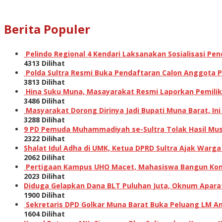
Berita Populer
Pelindo Regional 4 Kendari Laksanakan Sosialisasi P
4313 Dilihat
Polda Sultra Resmi Buka Pendaftaran Calon Anggota Po
3813 Dilihat
Hina Suku Muna, Masayarakat Resmi Laporkan Pemilik A
3486 Dilihat
Masyarakat Dorong Dirinya Jadi Bupati Muna Barat, I
3288 Dilihat
9 PD Pemuda Muhammadiyah se-Sultra Tolak Hasil Musw
2322 Dilihat
Shalat Idul Adha di UMK, Ketua DPRD Sultra Ajak Warga
2062 Dilihat
Pertigaan Kampus UHO Macet, Mahasiswa Bangun Kons
2023 Dilihat
Diduga Gelapkan Dana BLT Puluhan Juta, Oknum Aparat 
1900 Dilihat
Sekretaris DPD Golkar Muna Barat Buka Peluang LM Am
1604 Dilihat