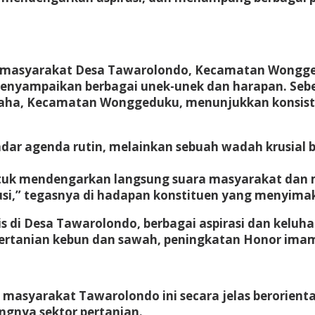
ah masyarakat Desa Tawarolondo, Kecamatan Wongge
menyampaikan berbagai unek-unek dan harapan. Sebe
otaha, Kecamatan Wonggeduku, menunjukkan konsist
kadar agenda rutin, melainkan sebuah wadah krusial 
 untuk mendengarkan langsung suara masyarakat d
usi,” tegasnya di hadapan konstituen yang menyima
is di Desa Tawarolondo, berbagai aspirasi dan kel
 pertanian kebun dan sawah, peningkatan Honor im
 masyarakat Tawarolondo ini secara jelas berorient
ngnya sektor pertanian.