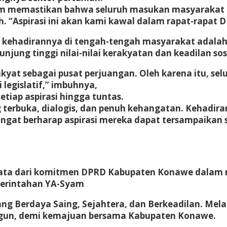
him memastikan bahwa seluruh masukan masyarakat a
“Aspirasi ini akan kami kawal dalam rapat-rapat D
a kehadirannya di tengah-tengah masyarakat adalah
jung tinggi nilai-nilai kerakyatan dan keadilan sosi
yat sebagai pusat perjuangan. Oleh karena itu, selu
 legislatif,” imbuhnya,
iap aspirasi hingga tuntas.
g terbuka, dialogis, dan penuh kehangatan. Kehadir
ngat berharap aspirasi mereka dapat tersampaikan 
i nyata dari komitmen DPRD Kabupaten Konawe dal
emerintahan YA-Syam
Berdaya Saing, Sejahtera, dan Berkeadilan. Melalu
angun, demi kemajuan bersama Kabupaten Konawe.