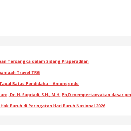
pan Tersangka dalam Sidang Praperadilan
 jamaah Travel TRG
 Tapal Batas Pondidaha – Amonggedo
ro, Dr. H. Supriadi, S.H., M.H.,Ph,D mempertanyakan dasar p
k Buruh di Peringatan Hari Buruh Nasional 2026