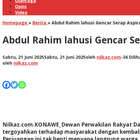
Olahraga
Opini
Video
Homepage
»
Berita
»
Abdul Rahim lahusi Gencar Serap Aspiras
Abdul Rahim lahusi Gencar Ser
Sabtu, 21 Juni 2025
Sabtu, 21 Juni 2025
oleh
nilkaz.com
-
36 Dilih
oleh
nilkaz.com
Nilkaz.com.KONAWE_Dewan Perwakilan Rakyat Dae
tergoyahkan terhadap masyarakat dengan kembali m
Perjuangan ini tak henti menyapa langsung warga