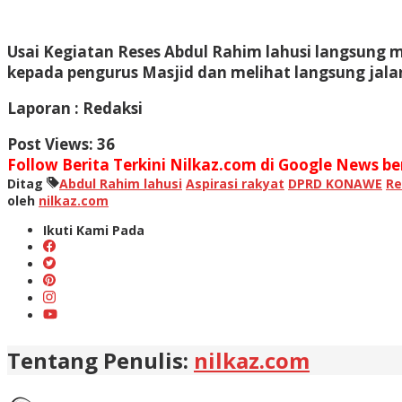
Usai Kegiatan Reses Abdul Rahim lahusi langsun
kepada pengurus Masjid dan melihat langsung jala
Laporan : Redaksi
Post Views:
36
Follow Berita Terkini Nilkaz.com di Google News ber
Ditag
Abdul Rahim lahusi
Aspirasi rakyat
DPRD KONAWE
Re
oleh
nilkaz.com
Ikuti Kami Pada
Tentang Penulis:
nilkaz.com