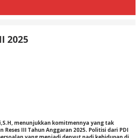
II 2025
i,S.H, menunjukkan komitmennya yang tak
ses III Tahun Anggaran 2025. Politisi dari PDI
ersoalan yang menjadi denyut nadi kehidupan di