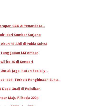
enerapan GCG & Penandata…
lri dari Sumber Sarjana
kun FB Aldi di Polda Sultra
ni Tanggapan LM Amsar
il ke-IX di Kendari
 Untuk Jaga Ikatan Sosial y…
olidasi Terkait Penghinaan Suku…
Desa Guali di Polisikan
sar Maju Pilkada 2024