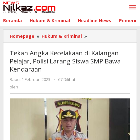
Lewati
ke
konten
Beranda
Hukum & Kriminal
Headline News
Pemerin
Homepage
»
Hukum & Kriminal
»
Tekan
Angka
Kecelakaan
Tekan Angka Kecelakaan di Kalangan
di
Pelajar, Polisi Larang Siswa SMP Bawa
Kalangan
Kendaraan
Pelajar,
Polisi
Rabu, 1 Februari 2023
oleh
-
67 Dilihat
Larang
oleh
Siswa
SMP
Bawa
Kendaraan