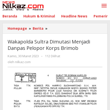
Lewati
ke
konten
Beranda
Hukum & Kriminal
Headline News
Pemerin
Homepage
»
Berita
»
Wakapolda
Sultra
Dimutasi
Wakapolda Sultra Dimutasi Menjadi
Menjadi
Danpas Pelopor Korps Brimob
Danpas
Pelopor
Kamis, 30 Maret 2023
oleh
-
112 Dilihat
Korps
nilkaz.com
oleh
nilkaz.com
Brimob