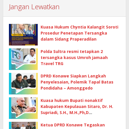
Jangan Lewatkan
Kuasa Hukum Chyntia Kalangit Soroti
Prosedur Penetapan Tersangka
dalam Sidang Praperadilan
Polda Sultra resmi tetapkan 2
tersangka kasus Umroh jamaah
Travel TRG
DPRD Konawe Siapkan Langkah
Penyelesaian, Polemik Tapal Batas
Pondidaha – Amonggedo
Kuasa hukum Bupati nonaktif
Kabupaten Kepulauan Sitaro, Dr. H.
Supriadi, S.H., M.H.,Ph,D
mempertanyakan dasar penetapan
kerugian negara
Ketua DPRD Konawe Tegaskan