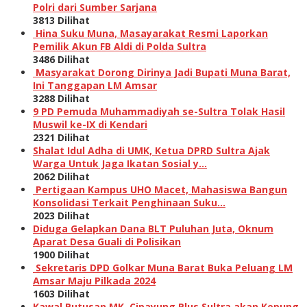
Polri dari Sumber Sarjana
3813 Dilihat
Hina Suku Muna, Masayarakat Resmi Laporkan
Pemilik Akun FB Aldi di Polda Sultra
3486 Dilihat
Masyarakat Dorong Dirinya Jadi Bupati Muna Barat,
Ini Tanggapan LM Amsar
3288 Dilihat
9 PD Pemuda Muhammadiyah se-Sultra Tolak Hasil
Muswil ke-IX di Kendari
2321 Dilihat
Shalat Idul Adha di UMK, Ketua DPRD Sultra Ajak
Warga Untuk Jaga Ikatan Sosial y…
2062 Dilihat
Pertigaan Kampus UHO Macet, Mahasiswa Bangun
Konsolidasi Terkait Penghinaan Suku…
2023 Dilihat
Diduga Gelapkan Dana BLT Puluhan Juta, Oknum
Aparat Desa Guali di Polisikan
1900 Dilihat
Sekretaris DPD Golkar Muna Barat Buka Peluang LM
Amsar Maju Pilkada 2024
1603 Dilihat
Kawal Putusan MK, Cipayung Plus Sultra akan Kepung