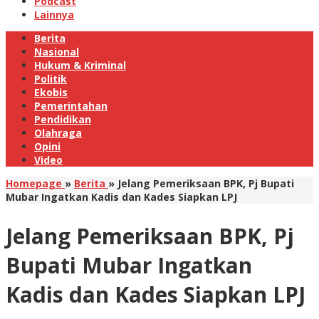
Podcast
Lainnya
Berita
Nasional
Hukum & Kriminal
Politik
Ekobis
Pemerintahan
Pendidikan
Olahraga
Opini
Video
Homepage
»
Berita
»
Jelang Pemeriksaan BPK, Pj Bupati
Mubar Ingatkan Kadis dan Kades Siapkan LPJ
Jelang Pemeriksaan BPK, Pj
Bupati Mubar Ingatkan
Kadis dan Kades Siapkan LPJ