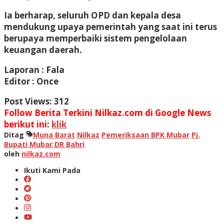
Ia berharap, seluruh OPD dan kepala desa
mendukung upaya pemerintah yang saat ini terus
berupaya memperbaiki sistem pengelolaan
keuangan daerah.
Laporan : Fala
Editor : Once
Post Views:
312
Follow Berita Terkini Nilkaz.com di Google News
berikut ini
:
klik
Ditag
Muna Barat
Nilkaz
Pemeriksaan BPK Mubar
Pj.
Bupati Mubar DR Bahri
oleh
nilkaz.com
Ikuti Kami Pada