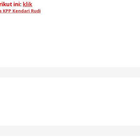
ikut ini
:
klik
a KPP Kendari Rudi