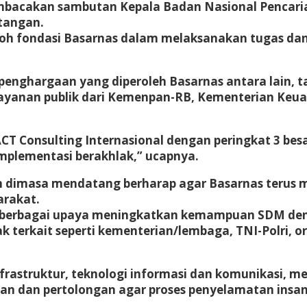
embacakan sambutan Kepala Badan Nasional Pencar
ntangan.
koh fondasi Basarnas dalam melaksanakan tugas dan
penghargaan yang diperoleh Basarnas antara lain, ta
elayanan publik dari Kemenpan-RB, Kementerian K
ACT Consulting Internasional dengan peringkat 3 be
implementasi berakhlak,” ucapnya.
 dimasa mendatang berharap agar Basarnas terus 
arakat.
ui berbagai upaya meningkatkan kemampuan SDM de
 terkait seperti kementerian/lembaga, TNI-Polri, o
astruktur, teknologi informasi dan komunikasi, m
an dan pertolongan agar proses penyelamatan insan