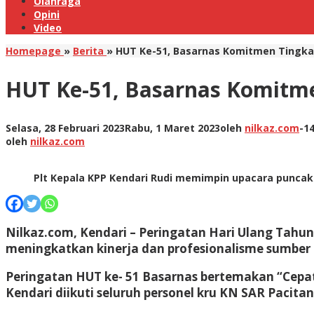
Olahraga
Opini
Video
Homepage
»
Berita
»
HUT Ke-51, Basarnas Komitmen Tingkat
HUT Ke-51, Basarnas Komitme
Selasa, 28 Februari 2023
Rabu, 1 Maret 2023
oleh
nilkaz.com
-
14
oleh
nilkaz.com
Plt Kepala KPP Kendari Rudi memimpin upacara puncak
Nilkaz.com, Kendari –
Peringatan Hari Ulang Tahun
meningkatkan kinerja dan profesionalisme sumber
Peringatan HUT ke- 51 Basarnas bertemakan “Cepat
Kendari diikuti seluruh personel kru KN SAR Pacita