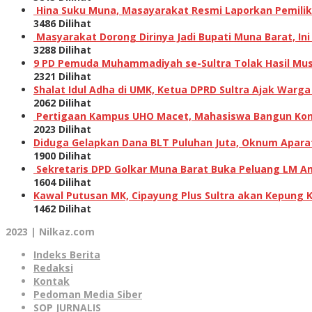
Hina Suku Muna, Masayarakat Resmi Laporkan Pemilik A
3486 Dilihat
Masyarakat Dorong Dirinya Jadi Bupati Muna Barat, I
3288 Dilihat
9 PD Pemuda Muhammadiyah se-Sultra Tolak Hasil Musw
2321 Dilihat
Shalat Idul Adha di UMK, Ketua DPRD Sultra Ajak Warga
2062 Dilihat
Pertigaan Kampus UHO Macet, Mahasiswa Bangun Kons
2023 Dilihat
Diduga Gelapkan Dana BLT Puluhan Juta, Oknum Aparat 
1900 Dilihat
Sekretaris DPD Golkar Muna Barat Buka Peluang LM Am
1604 Dilihat
Kawal Putusan MK, Cipayung Plus Sultra akan Kepung 
1462 Dilihat
2023 | Nilkaz.com
Indeks Berita
Redaksi
Kontak
Pedoman Media Siber
SOP JURNALIS