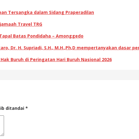
pan Tersangka dalam Sidang Praperadilan
 jamaah Travel TRG
 Tapal Batas Pondidaha – Amonggedo
ro, Dr. H. Supriadi, S.H., M.H.,Ph,D mempertanyakan dasar p
k Buruh di Peringatan Hari Buruh Nasional 2026
ib ditandai
*