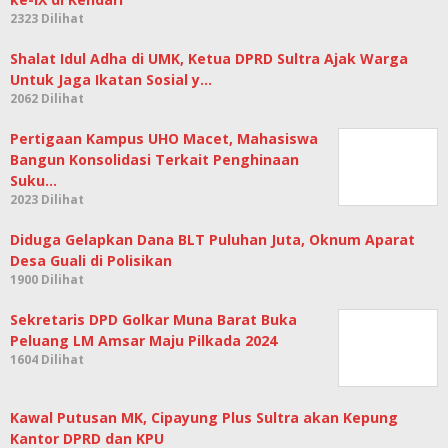
2323 Dilihat
Shalat Idul Adha di UMK, Ketua DPRD Sultra Ajak Warga
Untuk Jaga Ikatan Sosial y…
2062 Dilihat
Pertigaan Kampus UHO Macet, Mahasiswa
Bangun Konsolidasi Terkait Penghinaan Suku…
2023 Dilihat
Diduga Gelapkan Dana BLT Puluhan Juta, Oknum Aparat
Desa Guali di Polisikan
1900 Dilihat
Sekretaris DPD Golkar Muna Barat Buka
Peluang LM Amsar Maju Pilkada 2024
1604 Dilihat
Kawal Putusan MK, Cipayung Plus Sultra akan Kepung
Kantor DPRD dan KPU
1462 Dilihat
2023 | Nilkaz.com
Indeks Berita
Redaksi
Kontak