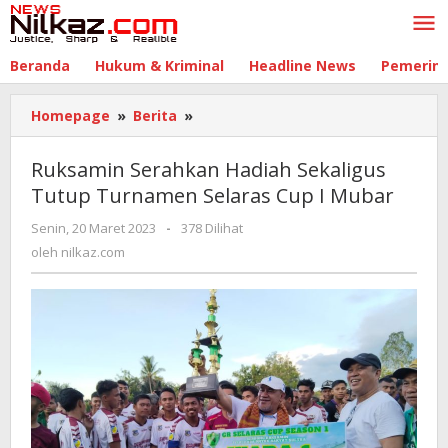
Lewati
ke
konten
Beranda
Hukum & Kriminal
Headline News
Pemerin
Homepage
»
Berita
»
Ruksamin
Serahkan
Hadiah
Ruksamin Serahkan Hadiah Sekaligus
Sekaligus
Tutup Turnamen Selaras Cup I Mubar
Tutup
Turnamen
Senin, 20 Maret 2023
oleh
-
378 Dilihat
Selaras
nilkaz.com
oleh
nilkaz.com
Cup
I
Mubar