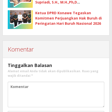
Supriadi, S.H., M.H.,Ph,D
mempertanyakan dasar penetapan
kerugian negara
Ketua DPRD Konawe Tegaskan
Komitmen Perjuangkan Hak Buruh di
Peringatan Hari Buruh Nasional 2026
Komentar
Tinggalkan Balasan
Alamat email Anda tidak akan dipublikasikan.
Ruas yang
wajib ditandai
*