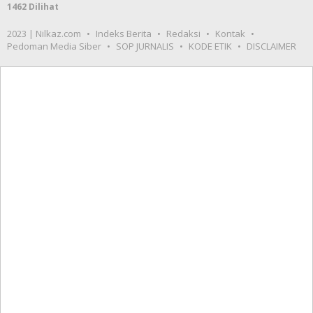
Pedoman Media Siber
SOP JURNALIS
KODE ETIK
DISCLAIMER
Video terbaru
Meme Puan Berbadan
Tikus, Kritikan BEM UI
Pengesahan Perppu
Ciptaker
Hari Kedua Ramadhan,
Satlantas Polresta Kendari
Amankan Puluhan
Kendaraan Berknalpot
Brong
Wings Air Kembali
Rekaman CCTV Detik-Detik
Mengudara Di Wakatobi
Kecelakaan Maut di Kendari