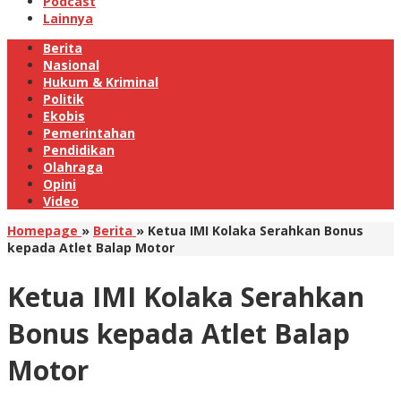
Podcast
Lainnya
Berita
Nasional
Hukum & Kriminal
Politik
Ekobis
Pemerintahan
Pendidikan
Olahraga
Opini
Video
Homepage
»
Berita
»
Ketua IMI Kolaka Serahkan Bonus
kepada Atlet Balap Motor
Ketua IMI Kolaka Serahkan
Bonus kepada Atlet Balap
Motor