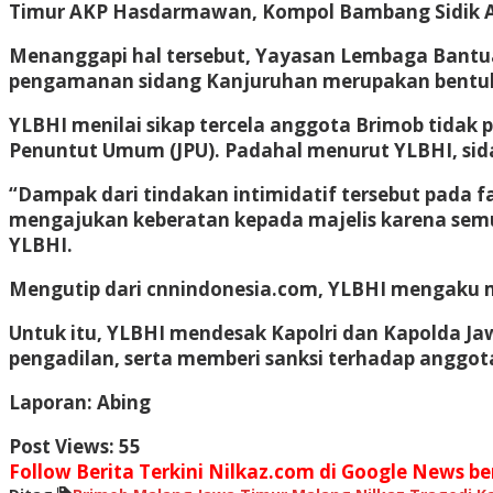
Timur AKP Hasdarmawan, Kompol Bambang Sidik A
Menanggapi hal tersebut, Yayasan Lembaga Bantua
pengamanan sidang Kanjuruhan merupakan bentuk 
YLBHI menilai sikap tercela anggota Brimob tidak p
Penuntut Umum (JPU). Padahal menurut YLBHI, sidan
“Dampak dari tindakan intimidatif tersebut pada 
mengajukan keberatan kepada majelis karena semu
YLBHI.
Mengutip dari cnnindonesia.com, YLBHI mengaku me
Untuk itu, YLBHI mendesak Kapolri dan Kapolda 
pengadilan, serta memberi sanksi terhadap anggot
Laporan: Abing
Post Views:
55
Follow Berita Terkini Nilkaz.com di Google News ber