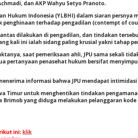
chmadi, dan AKP Wahyu Setyo Pranoto.
n Hukum Indonesia (YLBHI) dalam siaran persnya 
penghinaan terhadap pengadilan (contempt of cour
antas dilakukan di pengadilan, dan tindakan tersebut
g kali ini ialah sidang paling krusial yakni tahap 
faktanya, saat pemeriksaan ahli, JPU sama sekali t
a pertanyaan penasehat hukum bersifat menyimpulk
nerima informasi bahwa JPU mendapat intimidasi ti
Jawa Timur untuk menghentikan tindakan pengaman
a Brimob yang diduga melakukan pelanggaran kode 
ikut ini
:
klik