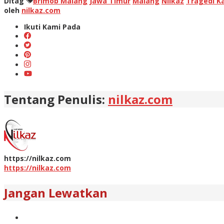
Ditag
Brimob Malang
Jawa Timur
Malang
Nilkaz
Tragedi K
oleh
nilkaz.com
Ikuti Kami Pada
Tentang Penulis:
nilkaz.com
https://nilkaz.com
https://nilkaz.com
Jangan Lewatkan