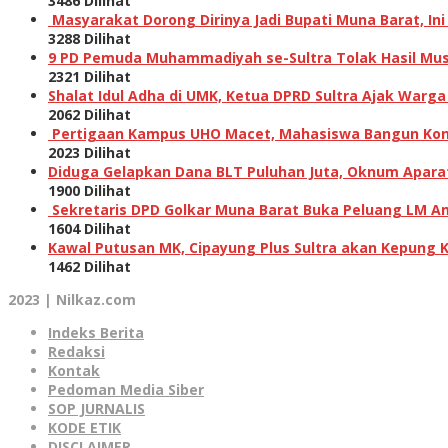
3486 Dilihat
Masyarakat Dorong Dirinya Jadi Bupati Muna Barat, I
3288 Dilihat
9 PD Pemuda Muhammadiyah se-Sultra Tolak Hasil Musw
2321 Dilihat
Shalat Idul Adha di UMK, Ketua DPRD Sultra Ajak Warga
2062 Dilihat
Pertigaan Kampus UHO Macet, Mahasiswa Bangun Kons
2023 Dilihat
Diduga Gelapkan Dana BLT Puluhan Juta, Oknum Aparat 
1900 Dilihat
Sekretaris DPD Golkar Muna Barat Buka Peluang LM Am
1604 Dilihat
Kawal Putusan MK, Cipayung Plus Sultra akan Kepung 
1462 Dilihat
2023 | Nilkaz.com
Indeks Berita
Redaksi
Kontak
Pedoman Media Siber
SOP JURNALIS
KODE ETIK
DISCLAIMER