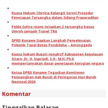
Kuasa Hukum Chyntia Kalangit Soroti Prosedur
Penetapan Tersangka dalam Sidang Praperadilan
Polda Sultra resmi tetapkan 2 tersangka kasus
Umroh jamaah Travel TRG
DPRD Konawe Siapkan Langkah Penyelesaian,
Polemik Tapal Batas Pondidaha – Amonggedo
Kuasa hukum Bupati nonaktif Kabupaten Kepulauan
Sitaro, Dr. H. Supriadi, S.H., M.H.,Ph,D
mempertanyakan dasar penetapan kerugian negara
Ketua DPRD Konawe Tegaskan Komitmen
Perjuangkan Hak Buruh di Peringatan Hari Buruh
Nasional 2026
Komentar
Tinggalkan Balasan