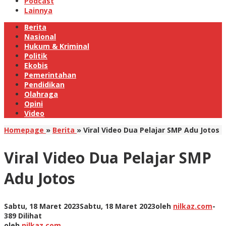
Podcast
Lainnya
Berita
Nasional
Hukum & Kriminal
Politik
Ekobis
Pemerintahan
Pendidikan
Olahraga
Opini
Video
Homepage
»
Berita
»
Viral Video Dua Pelajar SMP Adu Jotos
Viral Video Dua Pelajar SMP
Adu Jotos
Sabtu, 18 Maret 2023
Sabtu, 18 Maret 2023
oleh
nilkaz.com
-
389 Dilihat
oleh
nilkaz.com