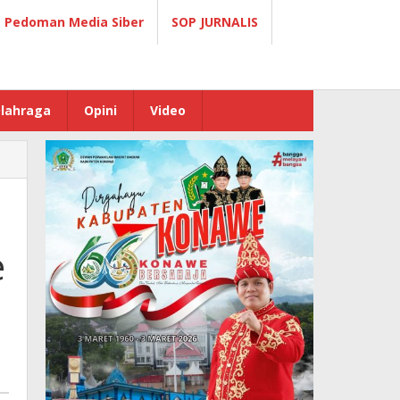
Pedoman Media Siber
SOP JURNALIS
lahraga
Opini
Video
e