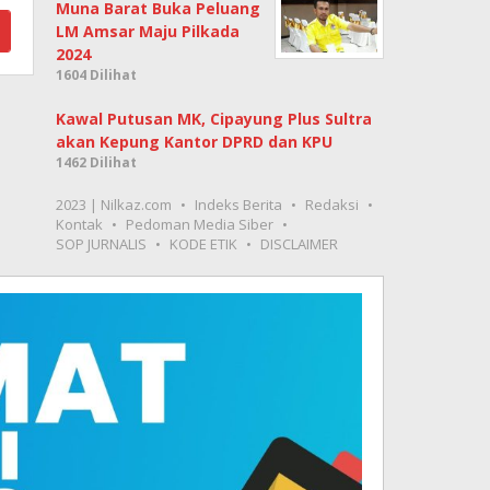
Muna Barat Buka Peluang
LM Amsar Maju Pilkada
2024
1604 Dilihat
Kawal Putusan MK, Cipayung Plus Sultra
akan Kepung Kantor DPRD dan KPU
1462 Dilihat
2023 | Nilkaz.com
Indeks Berita
Redaksi
Kontak
Pedoman Media Siber
SOP JURNALIS
KODE ETIK
DISCLAIMER