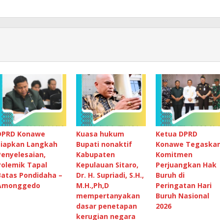
DPRD Konawe
Kuasa hukum
Ketua DPRD
Siapkan Langkah
Bupati nonaktif
Konawe Tegaska
Penyelesaian,
Kabupaten
Komitmen
Polemik Tapal
Kepulauan Sitaro,
Perjuangkan Hak
Batas Pondidaha –
Dr. H. Supriadi, S.H.,
Buruh di
Amonggedo
M.H.,Ph,D
Peringatan Hari
mempertanyakan
Buruh Nasional
dasar penetapan
2026
kerugian negara