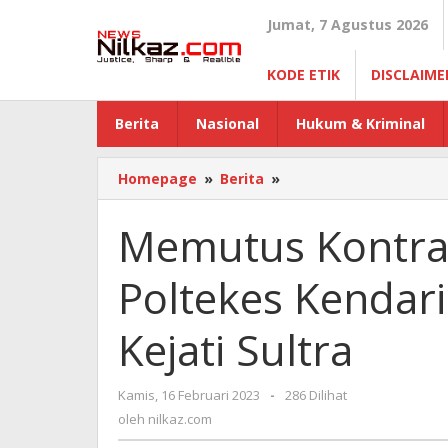
Lewati
Jumat, 7 Agustus 2026
ke
konten
KODE ETIK
DISCLAIME
Berita
Nasional
Hukum & Kriminal
Homepage
»
Berita
»
Memutus
Kontrak
Sepihak,
Memutus Kontrak
Dirut
Poltekes
Poltekes Kendar
Kendari
dan
PPK
Kejati Sultra
Dilaporkan
ke
Kejati
Kamis, 16 Februari 2023
oleh
-
286 Dilihat
Sultra
nilkaz.com
oleh
nilkaz.com