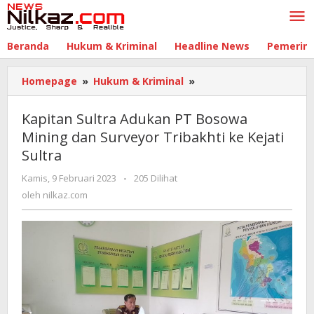
Lewati
ke
konten
Beranda
Hukum & Kriminal
Headline News
Pemerin
Homepage
»
Hukum & Kriminal
»
Kapitan
Sultra
Adukan
Kapitan Sultra Adukan PT Bosowa
PT
Mining dan Surveyor Tribakhti ke Kejati
Bosowa
Sultra
Mining
dan
Kamis, 9 Februari 2023
oleh
-
205 Dilihat
Surveyor
nilkaz.com
oleh
nilkaz.com
Tribakhti
ke
Kejati
Sultra