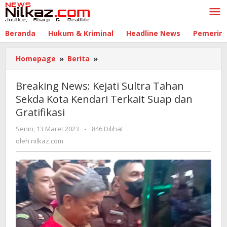
Lewati
ke
konten
Beranda
Hukum & Kriminal
Headline News
Pemerin
Homepage
»
Berita
»
Breaking
News:
Kejati
Breaking News: Kejati Sultra Tahan
Sultra
Sekda Kota Kendari Terkait Suap dan
Tahan
Gratifikasi
Sekda
Kota
Senin, 13 Maret 2023
oleh
-
846 Dilihat
Kendari
nilkaz.com
oleh
nilkaz.com
Terkait
Suap
dan
Gratifikasi