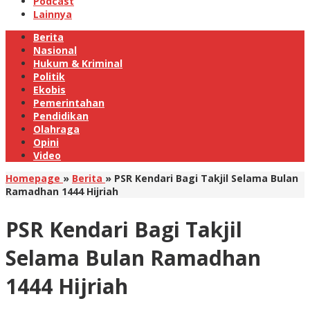
Podcast
Lainnya
Berita
Nasional
Hukum & Kriminal
Politik
Ekobis
Pemerintahan
Pendidikan
Olahraga
Opini
Video
Homepage
»
Berita
»
PSR Kendari Bagi Takjil Selama Bulan
Ramadhan 1444 Hijriah
PSR Kendari Bagi Takjil
Selama Bulan Ramadhan
1444 Hijriah