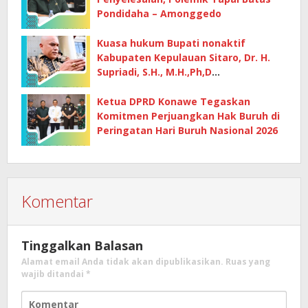
Pondidaha – Amonggedo
Kuasa hukum Bupati nonaktif
Kabupaten Kepulauan Sitaro, Dr. H.
Supriadi, S.H., M.H.,Ph,D
mempertanyakan dasar penetapan
kerugian negara
Ketua DPRD Konawe Tegaskan
Komitmen Perjuangkan Hak Buruh di
Peringatan Hari Buruh Nasional 2026
Komentar
Tinggalkan Balasan
Alamat email Anda tidak akan dipublikasikan.
Ruas yang
wajib ditandai
*