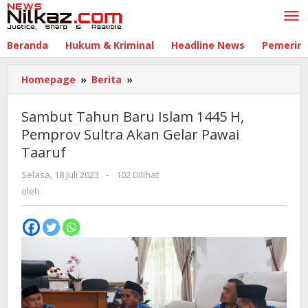
Lewati
ke
konten
Beranda
Hukum & Kriminal
Headline News
Pemerin
Homepage
»
Berita
»
Sambut
Tahun
Baru
Sambut Tahun Baru Islam 1445 H,
Islam
Pemprov Sultra Akan Gelar Pawai
1445
Taaruf
H,
Pemprov
Selasa, 18 Juli 2023
oleh
-
102 Dilihat
Sultra
oleh
Akan
Gelar
Pawai
Taaruf