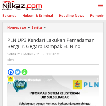
Lewati
ke
konten
Beranda
Hukum & Kriminal
Headline News
Pemerin
Homepage
»
Berita
»
PLN
UP3
Kendari
PLN UP3 Kendari Lakukan Pemadaman
Lakukan
Bergilir, Gegara Dampak EL Nino
Pemadaman
Bergilir,
Sabtu, 21 Oktober 2023
oleh
-
33 Dilihat
Gegara
oleh
Dampak
EL
Nino