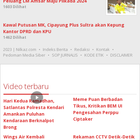
Peluang LM Amsar Maju Pilkada 2024
1603 Dilihat
Kawal Putusan MK, Cipayung Plus Sultra akan Kepung
Kantor DPRD dan KPU
1462 Dilihat
2023 | Nilkaz.com
Indeks Berita
Redaksi
Kontak
Pedoman Media Siber
SOP JURNALIS
KODE ETIK
DISCLAIMER
Video terbaru
Meme Puan Berbadan
Hari Kedua Ramadhan,
Tikus, Kritikan BEM UI
Satlantas Polresta Kendari
Pengesahan Perppu
Amankan Puluhan
Ciptaker
Kendaraan Berknalpot
Brong
Wings Air Kembali
Rekaman CCTV Detik-Detik