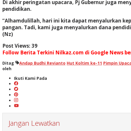
Di akhir peringatan upacara, Pj Gubernur juga m
pendidikan.
“Alhamdulillah, hari ini kita dapat menyalurkan k
pangan. Tadi, kami juga menyalurkan dana pendidi
(Nz)
Post Views:
39
Follow Berita Terkini Nilkaz.com di Google News ber
Ditag
Andap Budhi Revianto
Hut Koltim ke-11
Pimpin Upac
oleh
Ikuti Kami Pada
Jangan Lewatkan