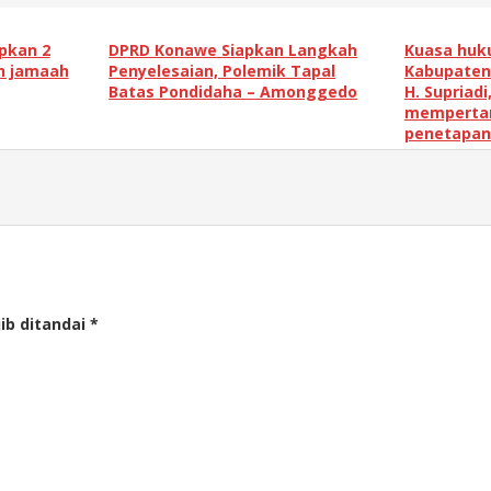
apkan 2
DPRD Konawe Siapkan Langkah
Kuasa huk
h jamaah
Penyelesaian, Polemik Tapal
Kabupaten 
Batas Pondidaha – Amonggedo
H. Supriadi
mempertan
penetapan
ib ditandai
*