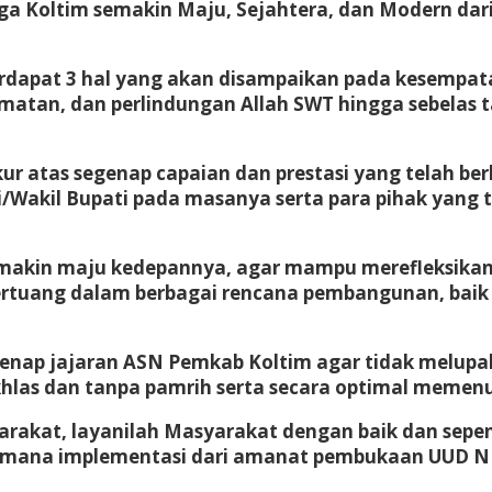
ga Koltim semakin Maju, Sejahtera, dan Modern dar
pat 3 hal yang akan disampaikan pada kesempatan p
matan, dan perlindungan Allah SWT hingga sebelas 
ur atas segenap capaian dan prestasi yang telah berh
/Wakil Bupati pada masanya serta para pihak yang t
makin maju kedepannya, agar mampu merefleksikan 
ertuang dalam berbagai rencana pembangunan, baik
enap jajaran ASN Pemkab Koltim agar tidak melupak
khlas dan tanpa pamrih serta secara optimal memen
rakat, layanilah Masyarakat dengan baik dan sepen
imana implementasi dari amanat pembukaan UUD NR