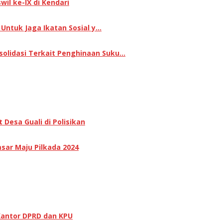
il ke-IX di Kendari
 Untuk Jaga Ikatan Sosial y…
olidasi Terkait Penghinaan Suku…
Desa Guali di Polisikan
sar Maju Pilkada 2024
Kantor DPRD dan KPU