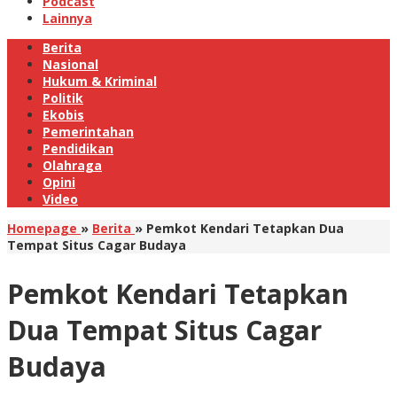
Podcast
Lainnya
Berita
Nasional
Hukum & Kriminal
Politik
Ekobis
Pemerintahan
Pendidikan
Olahraga
Opini
Video
Homepage
»
Berita
»
Pemkot Kendari Tetapkan Dua
Tempat Situs Cagar Budaya
Pemkot Kendari Tetapkan
Dua Tempat Situs Cagar
Budaya