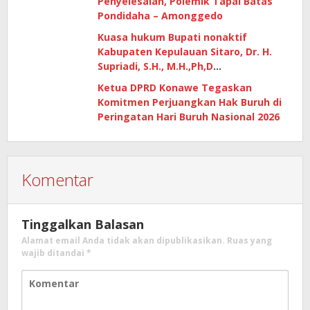
Penyelesaian, Polemik Tapal Batas
Pondidaha – Amonggedo
Kuasa hukum Bupati nonaktif
Kabupaten Kepulauan Sitaro, Dr. H.
Supriadi, S.H., M.H.,Ph,D
mempertanyakan dasar penetapan
Ketua DPRD Konawe Tegaskan
kerugian negara
Komitmen Perjuangkan Hak Buruh di
Peringatan Hari Buruh Nasional 2026
Komentar
Tinggalkan Balasan
Alamat email Anda tidak akan dipublikasikan.
Ruas yang
wajib ditandai
*