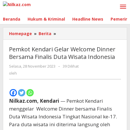
Lewati
ke
konten
Beranda
Hukum & Kriminal
Headline News
Pemerin
Homepage
»
Berita
»
Pemkot
Kendari
Gelar
Pemkot Kendari Gelar Welcome Dinner
Welcome
Bersama Finalis Duta Wisata Indonesia
Dinner
Bersama
Selasa, 28 November 2023
oleh
-
39 Dilihat
Finalis
oleh
Duta
Wisata
Indonesia
Nilkaz.com, Kendari
— Pemkot Kendari
menggelar Welcome Dinner bersama Finalis
Duta Wisata Indonesia Tingkat Nasional ke-17.
Para duta wisata ini diterima langsung oleh