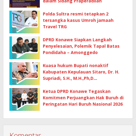
dalam Sidang Praperadilan
Polda Sultra resmi tetapkan 2
tersangka kasus Umroh jamaah
Travel TRG
DPRD Konawe Siapkan Langkah
Penyelesaian, Polemik Tapal Batas
Pondidaha – Amonggedo
Kuasa hukum Bupati nonaktif
Kabupaten Kepulauan Sitaro, Dr. H.
Supriadi, S.H., M.H.,Ph,D
mempertanyakan dasar penetapan
kerugian negara
Ketua DPRD Konawe Tegaskan
Komitmen Perjuangkan Hak Buruh di
Peringatan Hari Buruh Nasional 2026
Komentar