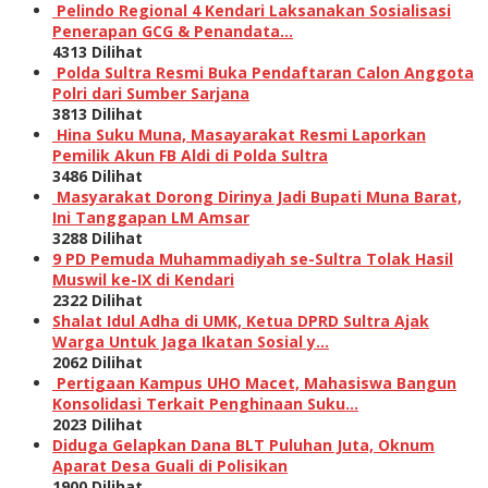
Pelindo Regional 4 Kendari Laksanakan Sosialisasi
Penerapan GCG & Penandata…
4313 Dilihat
Polda Sultra Resmi Buka Pendaftaran Calon Anggota
Polri dari Sumber Sarjana
3813 Dilihat
Hina Suku Muna, Masayarakat Resmi Laporkan
Pemilik Akun FB Aldi di Polda Sultra
3486 Dilihat
Masyarakat Dorong Dirinya Jadi Bupati Muna Barat,
Ini Tanggapan LM Amsar
3288 Dilihat
9 PD Pemuda Muhammadiyah se-Sultra Tolak Hasil
Muswil ke-IX di Kendari
2322 Dilihat
Shalat Idul Adha di UMK, Ketua DPRD Sultra Ajak
Warga Untuk Jaga Ikatan Sosial y…
2062 Dilihat
Pertigaan Kampus UHO Macet, Mahasiswa Bangun
Konsolidasi Terkait Penghinaan Suku…
2023 Dilihat
Diduga Gelapkan Dana BLT Puluhan Juta, Oknum
Aparat Desa Guali di Polisikan
1900 Dilihat