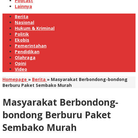
Podcast
Lainnya
Berita
Nasional
Hukum & Kriminal
Politik
Ekobis
Pemerintahan
Pendidikan
Olahraga
Opini
Video
Homepage
»
Berita
»
Masyarakat Berbondong-bondong
Berburu Paket Sembako Murah
Masyarakat Berbondong-
bondong Berburu Paket
Sembako Murah