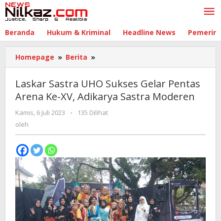
Lewati
ke
konten
Beranda
Hukum & Kriminal
Headline News
Pemerin
Homepage
»
Berita
»
Laskar
Sastra
UHO
Laskar Sastra UHO Sukses Gelar Pentas
Sukses
Arena Ke-XV, Adikarya Sastra Moderen
Gelar
Pentas
Kamis, 6 Juli 2023
oleh
-
135 Dilihat
Arena
oleh
Ke-
XV,
Adikarya
Sastra
Moderen