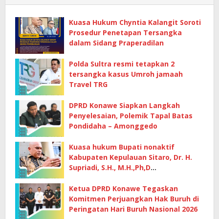
Kuasa Hukum Chyntia Kalangit Soroti
Prosedur Penetapan Tersangka
dalam Sidang Praperadilan
Polda Sultra resmi tetapkan 2
tersangka kasus Umroh jamaah
Travel TRG
DPRD Konawe Siapkan Langkah
Penyelesaian, Polemik Tapal Batas
Pondidaha – Amonggedo
Kuasa hukum Bupati nonaktif
Kabupaten Kepulauan Sitaro, Dr. H.
Supriadi, S.H., M.H.,Ph,D
mempertanyakan dasar penetapan
kerugian negara
Ketua DPRD Konawe Tegaskan
Komitmen Perjuangkan Hak Buruh di
Peringatan Hari Buruh Nasional 2026