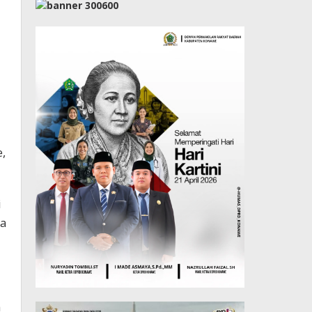
,
i
da
a