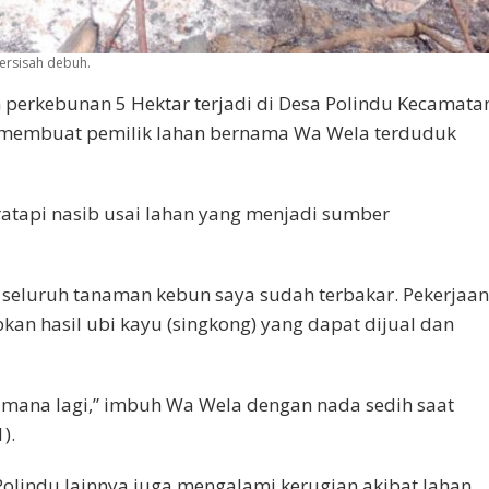
ersisah debuh.
perkebunan 5 Hektar terjadi di Desa Polindu Kecamata
membuat pemilik lahan bernama Wa Wela terduduk
ratapi nasib usai lahan yang menjadi sumber
 seluruh tanaman kebun saya sudah terbakar. Pekerjaan
kan hasil ubi kayu (singkong) yang dapat dijual dan
imana lagi,” imbuh Wa Wela dengan nada sedih saat
).
Polindu lainnya juga mengalami kerugian akibat lahan