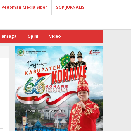
Pedoman Media Siber
SOP JURNALIS
lahraga
Opini
Video