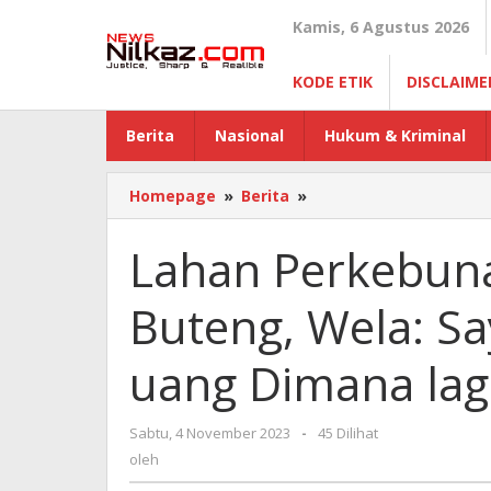
Lewati
Kamis, 6 Agustus 2026
ke
konten
KODE ETIK
DISCLAIME
Berita
Nasional
Hukum & Kriminal
Homepage
»
Berita
»
Lahan
Perkebunannya
Terbakar
Lahan Perkebuna
di
Buteng,
Buteng, Wela: S
Wela:
Saya
Mau
uang Dimana lag
Dapat
Hasil
uang
Sabtu, 4 November 2023
oleh
-
45 Dilihat
Dimana
oleh
lagi