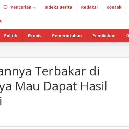
Pencarian
Indeks Berita
Redaksi
Kontak
R
Politik
Ekobis
Pemerintahan
Pendidikan
O
nnya Terbakar di
aya Mau Dapat Hasil
i