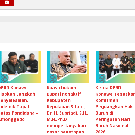
DPRD Konawe
Kuasa hukum
Ketua DPRD
Siapkan Langkah
Bupati nonaktif
Konawe Tegaska
Penyelesaian,
Kabupaten
Komitmen
Polemik Tapal
Kepulauan Sitaro,
Perjuangkan Hak
Batas Pondidaha –
Dr. H. Supriadi, S.H.,
Buruh di
Amonggedo
M.H.,Ph,D
Peringatan Hari
mempertanyakan
Buruh Nasional
dasar penetapan
2026