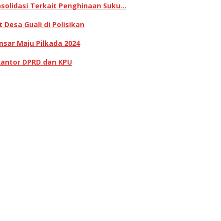
olidasi Terkait Penghinaan Suku…
Desa Guali di Polisikan
sar Maju Pilkada 2024
Kantor DPRD dan KPU