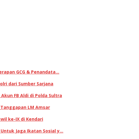
enerapan GCG & Penandata…
lri dari Sumber Sarjana
kun FB Aldi di Polda Sultra
ni Tanggapan LM Amsar
il ke-IX di Kendari
 Untuk Jaga Ikatan Sosial y…