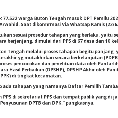
ak 77.532 warga Buton Tengah masuk DPT Pemilu 2024
wahid. Saat dikonfirmasi Via Whatsap Kamis (22/6
ukan sesuai prosedur tahapan yang berlaku, yaitu se
ara berjenjang, dimulai dari PPS di 67 desa dan 10 
uton Tengah melalui proses tahapan begitu panjang
terakhir yg mutakhirkan secara berkelanjutan (PDPB
proses pencocokan dan penelitian data oleh Pantarli
ara Hasil Perbaikan (DPSHP), DPSHP Akhir oleh Pan
PPK) di tingkat kecamatan.
ap ada tahapan yang namanya Daftar Pemilih Tambah
PS di sekretariat PPS dan tempat publik yang di j
 Penyusunan DPTB dan DPK,” pungkasnya.