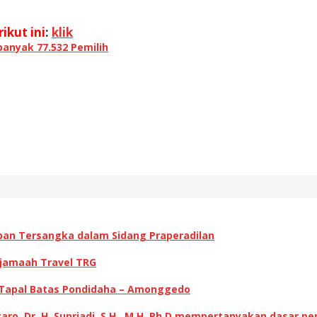
ikut ini
:
klik
anyak 77.532 Pemilih
pan Tersangka dalam Sidang Praperadilan
 jamaah Travel TRG
 Tapal Batas Pondidaha – Amonggedo
ro, Dr. H. Supriadi, S.H., M.H.,Ph,D mempertanyakan dasar p