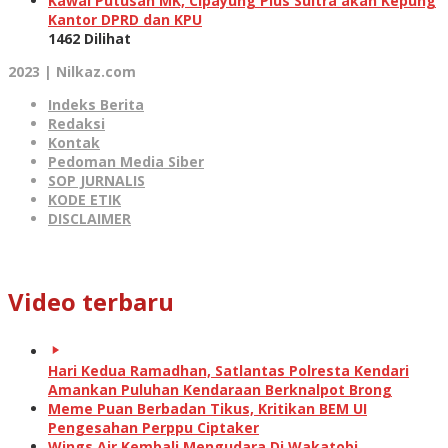
Kawal Putusan MK, Cipayung Plus Sultra akan Kepung
Kantor DPRD dan KPU
1462 Dilihat
2023 | Nilkaz.com
Indeks Berita
Redaksi
Kontak
Pedoman Media Siber
SOP JURNALIS
KODE ETIK
DISCLAIMER
Video terbaru
Hari Kedua Ramadhan, Satlantas Polresta Kendari
Amankan Puluhan Kendaraan Berknalpot Brong
Meme Puan Berbadan Tikus, Kritikan BEM UI
Pengesahan Perppu Ciptaker
Wings Air Kembali Mengudara Di Wakatobi