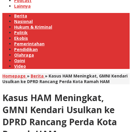
Podcast
Lainnya
Berita
Nasional
Hukum & Kriminal
Politik
Ekobis
Pemerintahan
Pendidikan
Olahraga
Opini
Video
Homepage
»
Berita
»
Kasus HAM Meningkat, GMNI Kendari
Usulkan ke DPRD Rancang Perda Kota Ramah HAM
Kasus HAM Meningkat,
GMNI Kendari Usulkan ke
DPRD Rancang Perda Kota