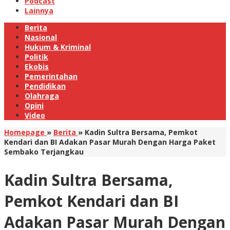
Podcast
Lainnya
Berita
Nasional
Hukum & Kriminal
Politik
Ekobis
Pemerintahan
Pendidikan
Olahraga
Opini
Video
Homepage
»
Berita
»
Kadin Sultra Bersama, Pemkot
Kendari dan BI Adakan Pasar Murah Dengan Harga Paket
Sembako Terjangkau
Kadin Sultra Bersama,
Pemkot Kendari dan BI
Adakan Pasar Murah Dengan