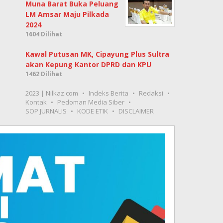
Muna Barat Buka Peluang
LM Amsar Maju Pilkada
2024
1604 Dilihat
Kawal Putusan MK, Cipayung Plus Sultra
akan Kepung Kantor DPRD dan KPU
1462 Dilihat
2023 | Nilkaz.com
Indeks Berita
Redaksi
Kontak
Pedoman Media Siber
SOP JURNALIS
KODE ETIK
DISCLAIMER