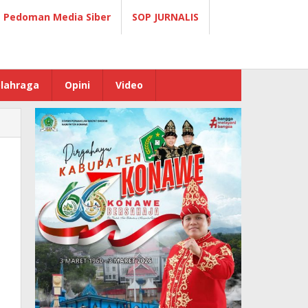
Pedoman Media Siber
SOP JURNALIS
lahraga
Opini
Video