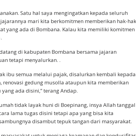
sanakan. Satu hal saya mengingatkan kepada seluruh
h jajarannya mari kita berkomitmen memberikan hak-ha
kat yang ada di Bombana. Kalau kita memiliki komitmen
.
s datang di kabupaten Bombana bersama jajaran
n tetapi menyalurkan. .
ak ibu semua melalui pajak, disalurkan kembali kepada
 renovasi gedung musolla ataupun kita memberikan
ang ada disini,” terang Andap.
ah tidak layak huni di Boepinang, insya Allah tanggal
cara lama tugas disini tetapi apa yang bisa kita
 sambungnya disambut tepuk tangan dari masyarakat.
k masyarakat untuk menjaga keamanan dan kondusifitas