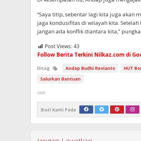
“Saya titip, sebentar lagi kita juga aka
jaga kondusifitas di wilayah kita. Setel
jangan ada konflik diantara kita,” pungka
Post Views:
43
Follow Berita Terkini Nilkaz.com di Go
Ditag
Andap Budhi Revianto
HUT Bo
Salurkan Bantuan
oleh
Ikuti Kami Pada
Jangan Lewatkan