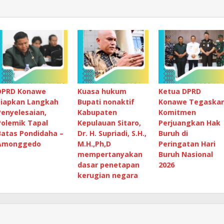
DPRD Konawe
Kuasa hukum
Ketua DPRD
Siapkan Langkah
Bupati nonaktif
Konawe Tegaska
Penyelesaian,
Kabupaten
Komitmen
Polemik Tapal
Kepulauan Sitaro,
Perjuangkan Hak
Batas Pondidaha –
Dr. H. Supriadi, S.H.,
Buruh di
Amonggedo
M.H.,Ph,D
Peringatan Hari
mempertanyakan
Buruh Nasional
dasar penetapan
2026
kerugian negara