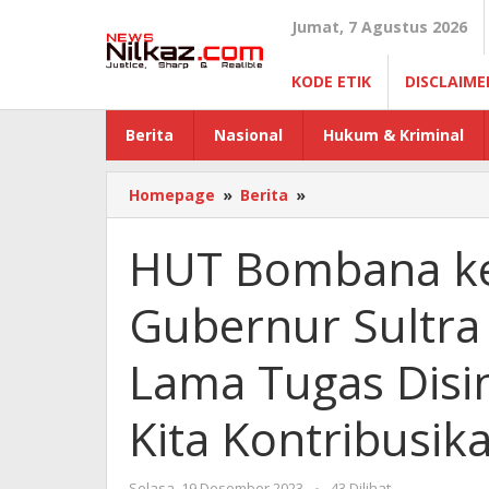
Lewati
Jumat, 7 Agustus 2026
ke
konten
KODE ETIK
DISCLAIME
Berita
Nasional
Hukum & Kriminal
Homepage
»
Berita
»
HUT
Bombana
ke-
HUT Bombana ke
20
Tahun,
Gubernur Sultra 
Pj
Gubernur
Sultra
Lama Tugas Disin
:
Jangan
Kita Kontribusik
Berbicara
Lama
Tugas
Selasa, 19 Desember 2023
oleh
-
43 Dilihat