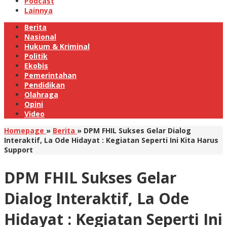
Podcast
Lainnya
Berita
Nasional
Hukum & Kriminal
Politik
Ekobis
Pemerintahan
Pendidikan
Olahraga
Opini
Video
Homepage
»
Berita
»
DPM FHIL Sukses Gelar Dialog
Interaktif, La Ode Hidayat : Kegiatan Seperti Ini Kita Harus
Support
DPM FHIL Sukses Gelar
Dialog Interaktif, La Ode
Hidayat : Kegiatan Seperti Ini