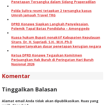
Penetapan Tersangka dalam Sidang Praperadilan
Polda Sultra resmi tetapkan 2 tersangka kasus
Umroh jamaah Travel TRG
DPRD Konawe Siapkan Langkah Penyelesaian,
Polemik Tapal Batas Pondidaha – Amonggedo
Kuasa hukum Bupati nonaktif Kabupaten Kepulauan
Sitaro, Dr. H. Supriadi, S.H., M.H.,Ph,D
mempertanyakan dasar penetapan kerugian negara
Ketua DPRD Konawe Tegaskan Komitmen
Perjuangkan Hak Buruh di Peringatan Hari Buruh
Nasional 2026
Komentar
Tinggalkan Balasan
Alamat email Anda tidak akan dipublikasikan.
Ruas yang