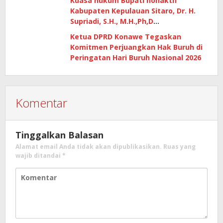
Kuasa hukum Bupati nonaktif
Kabupaten Kepulauan Sitaro, Dr. H.
Supriadi, S.H., M.H.,Ph,D
mempertanyakan dasar penetapan
Ketua DPRD Konawe Tegaskan
kerugian negara
Komitmen Perjuangkan Hak Buruh di
Peringatan Hari Buruh Nasional 2026
Komentar
Tinggalkan Balasan
Alamat email Anda tidak akan dipublikasikan.
Ruas yang
wajib ditandai
*