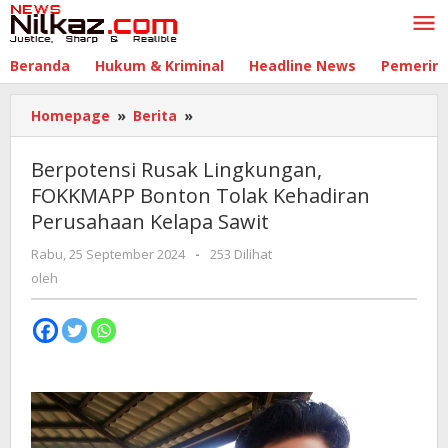
Lewati
ke
konten
Beranda
Hukum & Kriminal
Headline News
Pemerin
Homepage
»
Berita
»
Berpotensi
Rusak
Lingkungan,
Berpotensi Rusak Lingkungan,
FOKKMAPP
FOKKMAPP Bonton Tolak Kehadiran
Bonton
Perusahaan Kelapa Sawit
Tolak
Kehadiran
Rabu, 25 September 2024
oleh
-
253 Dilihat
Perusahaan
oleh
Kelapa
Sawit